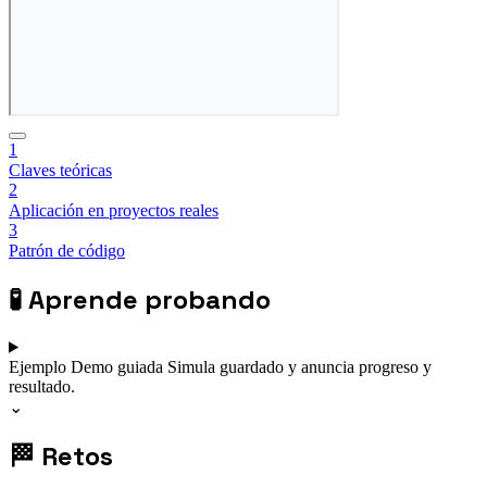
1
Claves teóricas
2
Aplicación en proyectos reales
3
Patrón de código
🧪
Aprende probando
Ejemplo
Demo guiada
Simula guardado y anuncia progreso y
resultado.
⌄
🏁
Retos