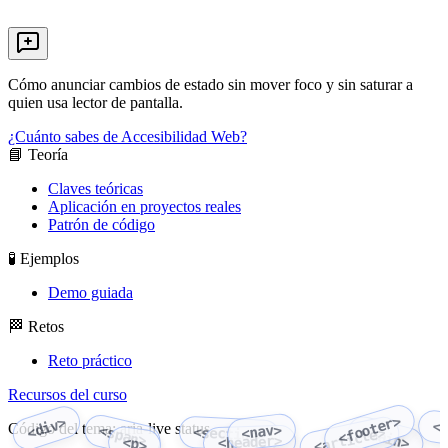
Cómo anunciar cambios de estado sin mover foco y sin saturar a
quien usa lector de pantalla.
¿Cuánto sabes de Accesibilidad Web?
📘 Teoría
Claves teóricas
Aplicación en proyectos reales
Patrón de código
🧪 Ejemplos
Demo guiada
🏁 Retos
Reto práctico
Recursos del curso
<footer>
<div>
<
Código del tema: aria-live status
<nav>
<span>
<section>
<main>
<article>
<header>
<p>