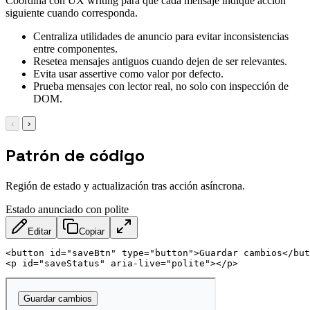
Coordina con UX writing para que cada mensaje indique acción
siguiente cuando corresponda.
Centraliza utilidades de anuncio para evitar inconsistencias
entre componentes.
Resetea mensajes antiguos cuando dejen de ser relevantes.
Evita usar assertive como valor por defecto.
Prueba mensajes con lector real, no solo con inspección de
DOM.
‹
›
Patrón de código
Región de estado y actualización tras acción asíncrona.
Estado anunciado con polite
Editar
Copiar
<
button
id
=
"
saveBtn
"
type
=
"
button
"
>
Guardar cambios
</
but
<
p
id
=
"
saveStatus
"
aria-live
=
"
polite
"
>
</
p
>