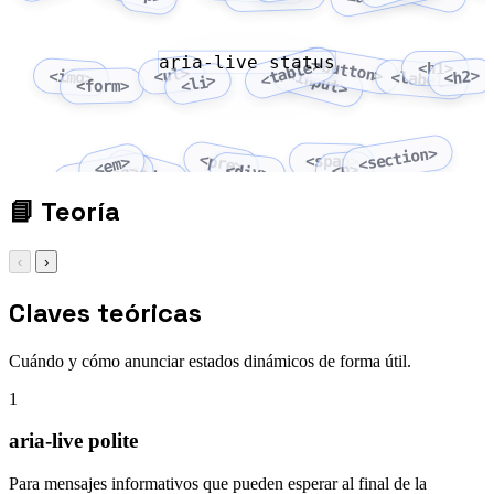
aria-live status
<button>
<table>
<h1>
<ul>
<input>
<img>
<h2>
<label>
<li>
<form>
<section>
<pre>
<span>
<em>
<code>
<p>
<div>
<strong>
📘
Teoría
‹
›
Claves teóricas
Cuándo y cómo anunciar estados dinámicos de forma útil.
1
aria-live polite
Para mensajes informativos que pueden esperar al final de la