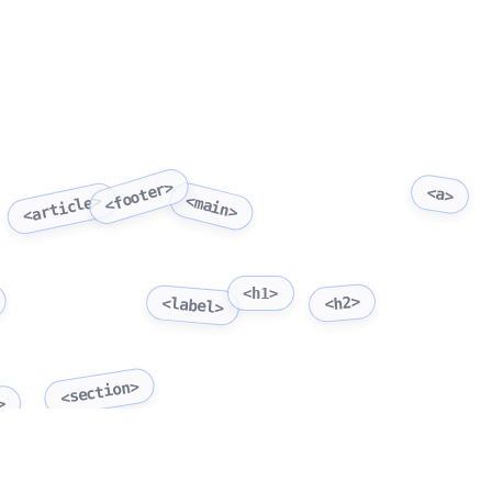
<footer>
<a>
<main>
<article>
<h1>
<h2>
<label>
<section>
>