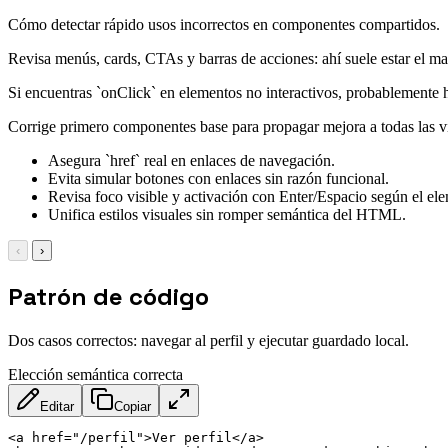
Cómo detectar rápido usos incorrectos en componentes compartidos.
Revisa menús, cards, CTAs y barras de acciones: ahí suele estar el m
Si encuentras `onClick` en elementos no interactivos, probablemente 
Corrige primero componentes base para propagar mejora a todas las vi
Asegura `href` real en enlaces de navegación.
Evita simular botones con enlaces sin razón funcional.
Revisa foco visible y activación con Enter/Espacio según el el
Unifica estilos visuales sin romper semántica del HTML.
‹
›
Patrón de código
Dos casos correctos: navegar al perfil y ejecutar guardado local.
Elección semántica correcta
Editar
Copiar
<
a
href
=
"
/perfil
"
>
Ver perfil
</
a
>