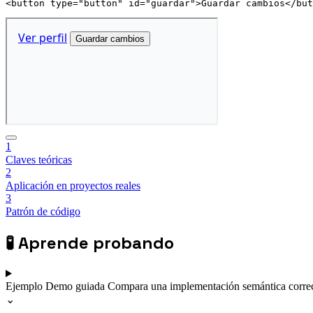
<
button
type
=
"
button
"
id
=
"
guardar
"
>
Guardar cambios
</
but
1
Claves teóricas
2
Aplicación en proyectos reales
3
Patrón de código
🧪
Aprende probando
Ejemplo
Demo guiada
Compara una implementación semántica correc
⌄