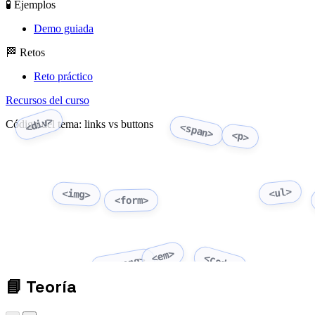
🧪 Ejemplos
Demo guiada
🏁 Retos
Reto práctico
Recursos del curso
<div>
Código del tema: links vs buttons
<span>
<p>
<ul>
<img>
<form>
<em>
<code>
<strong>
📘
Teoría