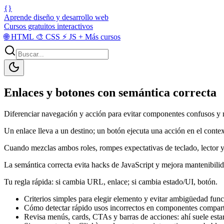
{}
Aprende diseño y desarrollo web
Cursos gratuitos interactivos
🌐
HTML
🎨
CSS
⚡
JS
+
Más cursos
Enlaces y botones con semántica correcta
Diferenciar navegación y acción para evitar componentes confusos y me
Un enlace lleva a un destino; un botón ejecuta una acción en el contex
Cuando mezclas ambos roles, rompes expectativas de teclado, lector y
La semántica correcta evita hacks de JavaScript y mejora mantenibilid
Tu regla rápida: si cambia URL, enlace; si cambia estado/UI, botón.
Criterios simples para elegir elemento y evitar ambigüedad func
Cómo detectar rápido usos incorrectos en componentes compart
Revisa menús, cards, CTAs y barras de acciones: ahí suele esta