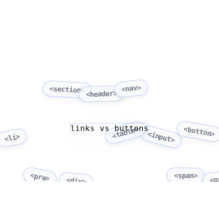
<nav>
<section>
<header>
links vs buttons
<button>
<table>
<input>
<li>
<pre>
<span>
<p
<div>