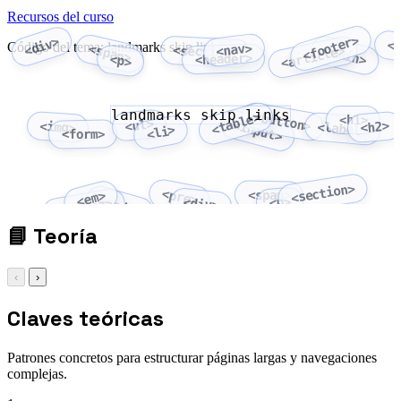
Recursos del curso
<footer>
<div>
<
Código del tema: landmarks skip links
<nav>
<span>
<section>
<main>
<article>
<header>
<p>
landmarks skip links
<button>
<table>
<h1>
<ul>
<input>
<img>
<h2>
<label>
<li>
<form>
<section>
<pre>
<span>
<em>
<code>
<p>
<div>
<strong>
📘
Teoría
‹
›
Claves teóricas
Patrones concretos para estructurar páginas largas y navegaciones
complejas.