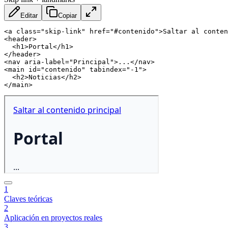
Editar
Copiar
<
a
class
=
"
skip-link
"
href
=
"
#contenido
"
>
Saltar al conten
<
header
>
<
h1
>
Portal
</
h1
>
</
header
>
<
nav
aria-label
=
"
Principal
"
>
...
</
nav
>
<
main
id
=
"
contenido
"
tabindex
=
"
-1
"
>
<
h2
>
Noticias
</
h2
>
</
main
>
1
Claves teóricas
2
Aplicación en proyectos reales
3