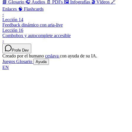
📘 Glosario
🎧 Audios
📄 PDFs
🖼️ Infografías
🎬 Vídeos
🔗
Enlaces
🧠 Flashcards
‹
Lección 14
Feedback dinámico con aria-live
Lección 16
Combobox y autocomplete accesible
›
Profe Dev
Creado por el humano
ceslava
con ayuda de su IA.
Juegos
Glosario
Ayuda
EN