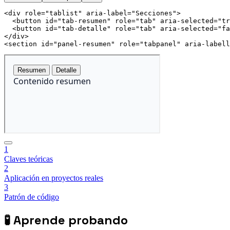
<
div
role
=
"
tablist
"
aria-label
=
"
Secciones
"
>
<
button
id
=
"
tab-resumen
"
role
=
"
tab
"
aria-selected
=
"
tr
<
button
id
=
"
tab-detalle
"
role
=
"
tab
"
aria-selected
=
"
fa
</
div
>
<
section
id
=
"
panel-resumen
"
role
=
"
tabpanel
"
aria-labell
1
Claves teóricas
2
Aplicación en proyectos reales
3
Patrón de código
🧪
Aprende probando