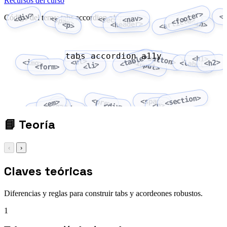
Recursos del curso
<footer>
<div>
<
Código del tema: tabs accordion a11y
<nav>
<span>
<section>
<main>
<article>
<header>
<p>
tabs accordion a11y
<button>
<table>
<h1>
<ul>
<input>
<img>
<h2>
<label>
<li>
<form>
<section>
<pre>
<span>
<em>
<code>
<p>
<div>
<strong>
📘
Teoría
‹
›
Claves teóricas
Diferencias y reglas para construir tabs y acordeones robustos.
1