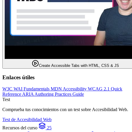
Create Accessible Tabs with HTML, CSS & JS
Enlaces útiles
W3C WAI Fundamentals
MDN Accessibility
WCAG 2.1 Quick
Reference
ARIA Authoring Practices Guide
Test
Comprueba tus conocimientos con un test sobre Accesibilidad Web.
Test de Accesibilidad Web
Recursos del curso
25