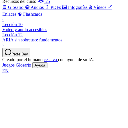
Recursos del curso
25
📘 Glosario
🎧 Audios
📄 PDFs
🖼️ Infografías
🎬 Vídeos
🔗
Enlaces
🧠 Flashcards
‹
Lección 10
Vídeo y audio accesibles
Lección 12
ARIA sin sobreuso: fundamentos
›
Profe Dev
Creado por el humano
ceslava
con ayuda de su IA.
Juegos
Glosario
Ayuda
EN