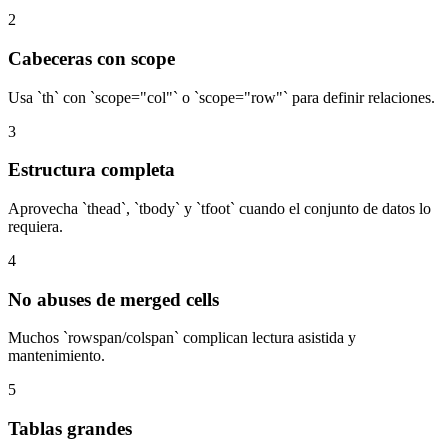
2
Cabeceras con scope
Usa `th` con `scope="col"` o `scope="row"` para definir relaciones.
3
Estructura completa
Aprovecha `thead`, `tbody` y `tfoot` cuando el conjunto de datos lo
requiera.
4
No abuses de merged cells
Muchos `rowspan/colspan` complican lectura asistida y
mantenimiento.
5
Tablas grandes