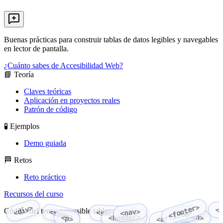
Buenas prácticas para construir tablas de datos legibles y navegables
en lector de pantalla.
¿Cuánto sabes de Accesibilidad Web?
📘 Teoría
Claves teóricas
Aplicación en proyectos reales
Patrón de código
🧪 Ejemplos
Demo guiada
🏁 Retos
Reto práctico
Recursos del curso
<footer>
<div>
<
Código del tema: accessible tables
<nav>
<span>
<section>
<main>
<article>
<header>
<p>