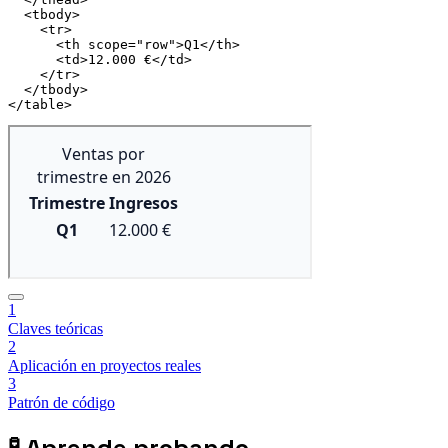
<
tbody
>
<
tr
>
<
th
scope
=
"
row
"
>
Q1
</
th
>
<
td
>
12.000 €
</
td
>
</
tr
>
</
tbody
>
</
table
>
1
Claves teóricas
2
Aplicación en proyectos reales
3
Patrón de código
🧪
Aprende probando