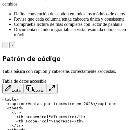
cambios.
Define convención de caption en todos los módulos de datos.
Revisa que cada columna tenga cabecera única y consistente.
Comprueba lectura de filas completas con lector de pantalla.
Documenta cuándo migrar tabla a vista resumida o tarjetas en
móvil.
‹
›
Patrón de código
Tabla básica con caption y cabeceras correctamente asociadas.
Tabla de datos accesible
Editar
Copiar
<
table
>
<
caption
>
Ventas por trimestre en 2026
</
caption
>
<
thead
>
<
tr
>
<
th
scope
=
"
col
"
>
Trimestre
</
th
>
<
th
scope
=
"
col
"
>
Ingresos
</
th
>
</
tr
>
</
thead
>