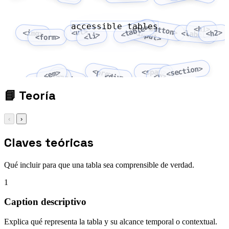
accessible tables
<button>
<table>
<h1>
<ul>
<input>
<img>
<h2>
<label>
<li>
<form>
<section>
<pre>
<span>
<em>
<code>
<p>
<div>
<strong>
📘
Teoría
‹
›
Claves teóricas
Qué incluir para que una tabla sea comprensible de verdad.
1
Caption descriptivo
Explica qué representa la tabla y su alcance temporal o contextual.