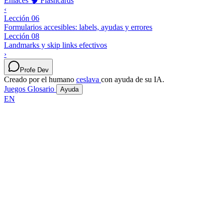
Enlaces
🧠 Flashcards
‹
Lección 06
Formularios accesibles: labels, ayudas y errores
Lección 08
Landmarks y skip links efectivos
›
Profe Dev
Creado por el humano
ceslava
con ayuda de su IA.
Juegos
Glosario
Ayuda
EN