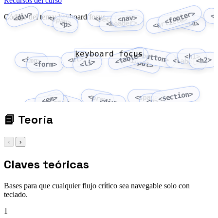
Recursos del curso
<footer>
<div>
<
Código del tema: keyboard focus
<nav>
<span>
<section>
<main>
<article>
<header>
<p>
keyboard focus
<button>
<table>
<h1>
<ul>
<input>
<img>
<h2>
<label>
<li>
<form>
<section>
<pre>
<span>
<em>
<code>
<p>
<div>
<strong>
📘
Teoría
‹
›
Claves teóricas
Bases para que cualquier flujo crítico sea navegable solo con
teclado.
1