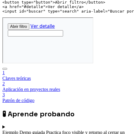
<
button
type
=
"
button
"
>
Abrir filtro
</
button
>
<
a
href
=
"
#detalle
"
>
Ver detalle
</
a
>
<
input
id
=
"
buscar
"
type
=
"
search
"
aria-label
=
"
Buscar por
1
Claves teóricas
2
Aplicación en proyectos reales
3
Patrón de código
🧪
Aprende probando
Ejemplo
Demo guiada
Practica foco visible y retorno al cerrar un