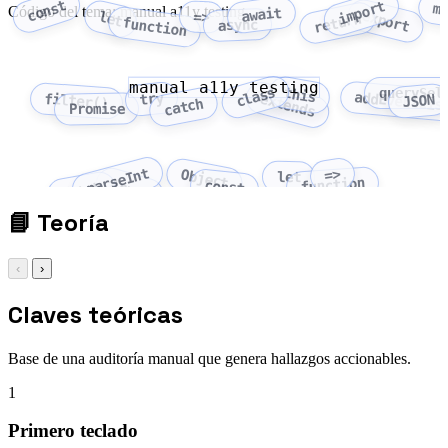
const
import
m
Código del tema: manual a11y testing
await
export
let
=>
return
function
async
manual a11y testing
class
this
querySel
addEventLis
try
extends
filter()
JSON
catch
Promise
parseInt
=>
Object
let
function
Array
const
fetch
📘
Teoría
‹
›
Claves teóricas
Base de una auditoría manual que genera hallazgos accionables.
1
Primero teclado