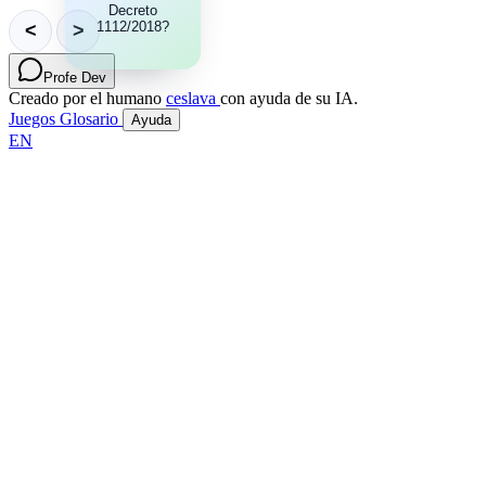
de los sitios
Decreto
1112/2018?
web y
<
>
aplicaciones
móviles del
sector
Profe Dev
público.
Creado por el humano
ceslava
con ayuda de su IA.
Juegos
Glosario
Ayuda
EN