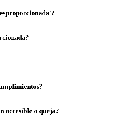
desproporcionada'?
orcionada?
cumplimientos?
n accesible o queja?