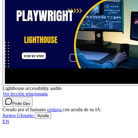
Lighthouse accessibility audits
Ver lección relacionada
Profe Dev
Creado por el humano
ceslava
con ayuda de su IA.
Juegos
Glosario
Ayuda
EN