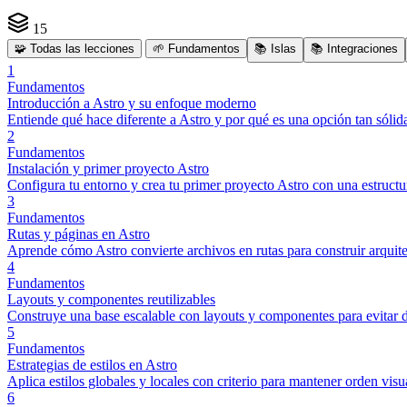
15
🧩
Todas las lecciones
🌱
Fundamentos
📚
Islas
📚
Integraciones
1
Fundamentos
Introducción a Astro y su enfoque moderno
Entiende qué hace diferente a Astro y por qué es una opción tan sólid
2
Fundamentos
Instalación y primer proyecto Astro
Configura tu entorno y crea tu primer proyecto Astro con una estructur
3
Fundamentos
Rutas y páginas en Astro
Aprende cómo Astro convierte archivos en rutas para construir arquit
4
Fundamentos
Layouts y componentes reutilizables
Construye una base escalable con layouts y componentes para evitar 
5
Fundamentos
Estrategias de estilos en Astro
Aplica estilos globales y locales con criterio para mantener orden visu
6