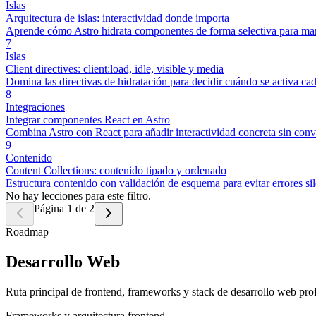
Islas
Arquitectura de islas: interactividad donde importa
Aprende cómo Astro hidrata componentes de forma selectiva para ma
7
Islas
Client directives: client:load, idle, visible y media
Domina las directivas de hidratación para decidir cuándo se activa ca
8
Integraciones
Integrar componentes React en Astro
Combina Astro con React para añadir interactividad concreta sin conv
9
Contenido
Content Collections: contenido tipado y ordenado
Estructura contenido con validación de esquema para evitar errores s
No hay lecciones para este filtro.
Página 1 de 2
Roadmap
Desarrollo Web
Ruta principal de frontend, frameworks y stack de desarrollo web prof
Frameworks y arquitectura frontend