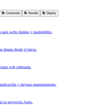
📚
Contenido
📚
Render
📚
Deploy
a para webs rápidas y mantenibles.
a limpia desde el inicio.
ectura web ordenada.
duplicación y mejorar mantenimiento.
al en proyectos Astro.