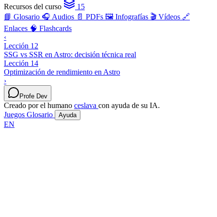
Recursos del curso
15
📘 Glosario
🎧 Audios
📄 PDFs
🖼️ Infografías
🎬 Vídeos
🔗
Enlaces
🧠 Flashcards
‹
Lección 12
SSG vs SSR en Astro: decisión técnica real
Lección 14
Optimización de rendimiento en Astro
›
Profe Dev
Creado por el humano
ceslava
con ayuda de su IA.
Juegos
Glosario
Ayuda
EN