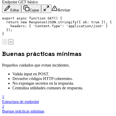
Endpoint GET básico
Revisar
Editar
Copiar
export
async
function
GET
(
)
{
return
new
Response
(
JSON
.
stringify
(
{
ok
:
true
}
)
,
{
headers
:
{
'Content-Type'
:
'application/json'
}
}
)
;
}
‹
›
Buenas prácticas mínimas
Pequeños cuidados que evitan incidentes.
Valida input en POST.
Devuelve códigos HTTP coherentes.
No expongas secretos en la respuesta.
Centraliza utilidades comunes de respuesta.
1
Estructura de endpoint
2
Buenas prácticas mínimas