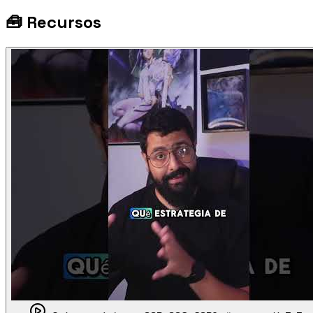
🧰
Recursos