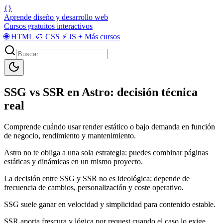
{}
Aprende diseño y desarrollo web
Cursos gratuitos interactivos
🌐
HTML
🎨
CSS
⚡
JS
+
Más cursos
SSG vs SSR en Astro: decisión técnica
real
Comprende cuándo usar render estático o bajo demanda en función
de negocio, rendimiento y mantenimiento.
Astro no te obliga a una sola estrategia: puedes combinar páginas
estáticas y dinámicas en un mismo proyecto.
La decisión entre SSG y SSR no es ideológica; depende de
frecuencia de cambios, personalización y coste operativo.
SSG suele ganar en velocidad y simplicidad para contenido estable.
SSR aporta frescura y lógica por request cuando el caso lo exige.