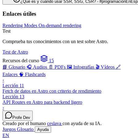
¿Qué es y cuándo usar SSR, SSG, CSR? - #programaciónEnEsp
Enlaces útiles
Rendering Modes
On-demand rendering
Test
Comprueba tus conocimientos con un test sobre Astro.
Test de Astro
Recursos del curso
15
📘 Glosario
🎧 Audios
📄 PDFs
🖼️ Infografías
🎬 Vídeos
🔗
Enlaces
🧠 Flashcards
‹
Lección 11
Fetch de datos en Astro con criterio de rendimiento
Lección 13
API Routes en Astro para backend ligero
›
Profe Dev
Creado por el humano
ceslava
con ayuda de su IA.
Juegos
Glosario
Ayuda
EN