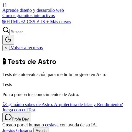
{}
Aprende diseño y desarrollo web
Cursos gratuitos interactivos
🌐
HTML
🎨
CSS
⚡
JS
+
Más cursos
Volver a recursos
<
🧪 Tests de Astro
Tests de autoevaluación para medir tu progreso en Astro.
Tests
Pon a prueba tus conocimientos de Astro.
🚀 ¿Cuánto sabes de Astro: Arquitectura de Islas y Rendimiento?
Juega con culTest
Profe Dev
Creado por el humano
ceslava
con ayuda de su IA.
Juegos
Glosario
Ayuda