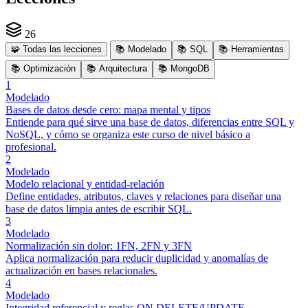
26
🧩
Todas las lecciones
📚
Modelado
📚
SQL
📚
Herramientas
📚
Optimización
📚
Arquitectura
📚
MongoDB
1
Modelado
Bases de datos desde cero: mapa mental y tipos
Entiende para qué sirve una base de datos, diferencias entre SQL y
NoSQL, y cómo se organiza este curso de nivel básico a
profesional.
2
Modelado
Modelo relacional y entidad-relación
Define entidades, atributos, claves y relaciones para diseñar una
base de datos limpia antes de escribir SQL.
3
Modelado
Normalización sin dolor: 1FN, 2FN y 3FN
Aplica normalización para reducir duplicidad y anomalías de
actualización en bases relacionales.
4
Modelado
Integridad referencial y reglas ON DELETE/UPDATE