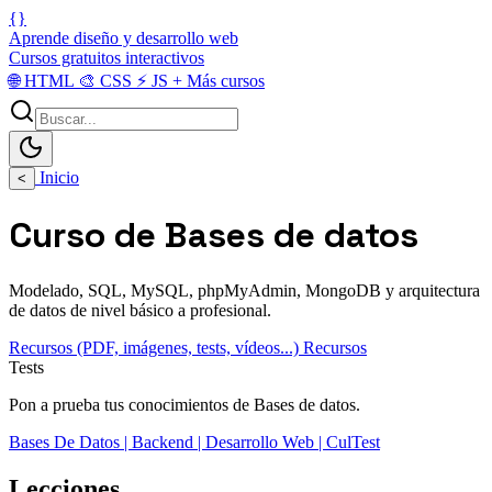
{}
Aprende diseño y desarrollo web
Cursos gratuitos interactivos
🌐
HTML
🎨
CSS
⚡
JS
+
Más cursos
Inicio
<
Curso de Bases de datos
Modelado, SQL, MySQL, phpMyAdmin, MongoDB y arquitectura
de datos de nivel básico a profesional.
Recursos (PDF, imágenes, tests, vídeos...)
Recursos
Tests
Pon a prueba tus conocimientos de Bases de datos.
Bases De Datos | Backend | Desarrollo Web | CulTest
Lecciones