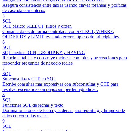
Asegura consistencia entre tablas usando claves foráneas y políticas
de cascada con criterio.
5
SQL
SQL básico: SELECT, filtros y orden
Consulta datos de forma controlada con SELECT, WHERE,
ORDER BY y LIMIT, evitando errores típicos de principiantes.
6
SQL
SQL medio: JOIN, GROUP BY y HAVING
Relaciona tablas y construye métricas con joins y agregaciones para
responder preguntas de negocio reales.
7
SQL
Subconsultas y CTE en SQL
Escribe consultas más expresivas con subconsultas y CTE para
resolver escenarios complejos sin perder legibilidad.
8
SQL
Funciones SQL de fechas y texto
Domina funciones de fecha y cadenas para reporting y limpieza de
datos en consultas reales.
9
SQL