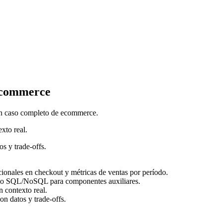
 ecommerce
 un caso completo de ecommerce.
xto real.
os y trade-offs.
cionales en checkout y métricas de ventas por período.
iterio SQL/NoSQL para componentes auxiliares.
 contexto real.
on datos y trade-offs.