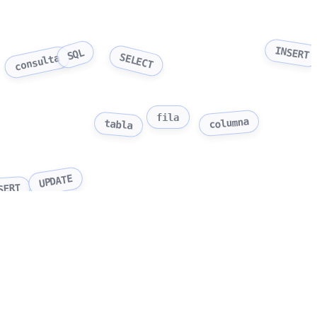
INSERT
SQL
SELECT
consulta
fila
columna
tabla
UPDATE
SERT