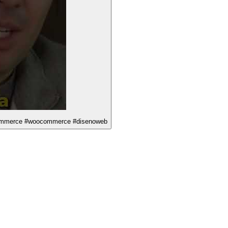
Montando el E-commerce de Joan Verdú en Tiempo Récord ⏳💥 #ecommerce #woocommerce #disenoweb