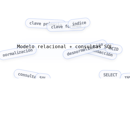
índice
clave primaria
clave foránea
desnormalización
Modelo relacional + consultas SQL
ACID
transacción
normalización
consulta
SELECT
IN
SQL