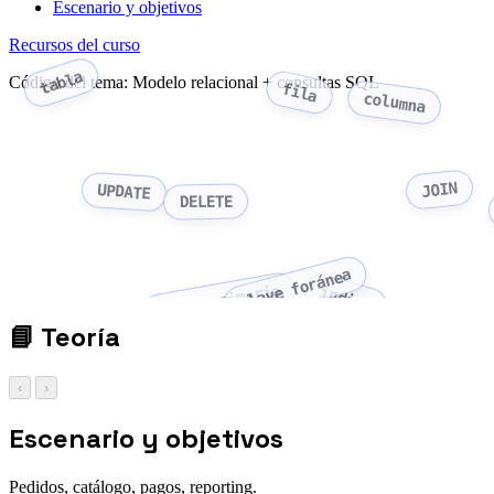
Escenario y objetivos
Recursos del curso
tabla
Código del tema: Modelo relacional + consultas SQL
fila
columna
JOIN
UPDATE
DELETE
clave foránea
clave primaria
índice
📘
Teoría
‹
›
Escenario y objetivos
Pedidos, catálogo, pagos, reporting.