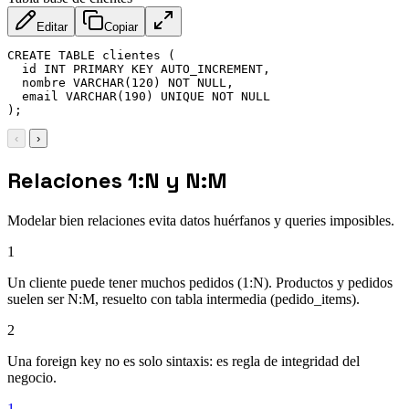
Editar
Copiar
CREATE TABLE clientes (

  id INT PRIMARY KEY AUTO_INCREMENT,

  nombre VARCHAR(120) NOT NULL,

  email VARCHAR(190) UNIQUE NOT NULL

);
‹
›
Relaciones 1:N y N:M
Modelar bien relaciones evita datos huérfanos y queries imposibles.
1
Un cliente puede tener muchos pedidos (1:N). Productos y pedidos
suelen ser N:M, resuelto con tabla intermedia (pedido_items).
2
Una foreign key no es solo sintaxis: es regla de integridad del
negocio.
1