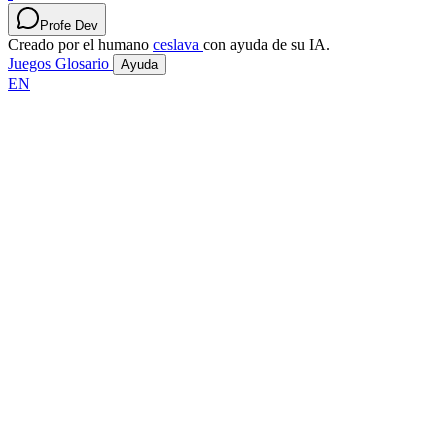
Profe Dev
Creado por el humano
ceslava
con ayuda de su IA.
Juegos
Glosario
Ayuda
EN