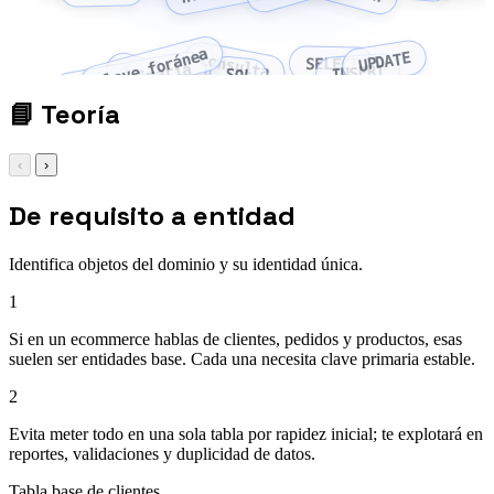
clave foránea
UPDATE
consulta
SELECT
clave primaria
índice
INSERT
SQL
📘
Teoría
‹
›
De requisito a entidad
Identifica objetos del dominio y su identidad única.
1
Si en un ecommerce hablas de clientes, pedidos y productos, esas
suelen ser entidades base. Cada una necesita clave primaria estable.
2
Evita meter todo en una sola tabla por rapidez inicial; te explotará en
reportes, validaciones y duplicidad de datos.
Tabla base de clientes