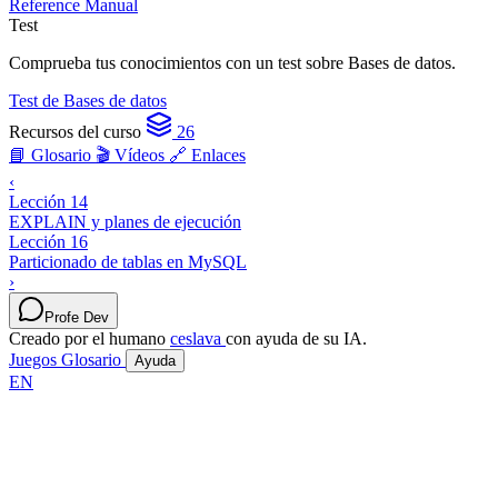
Reference Manual
Test
Comprueba tus conocimientos con un test sobre Bases de datos.
Test de Bases de datos
Recursos del curso
26
📘 Glosario
🎬 Vídeos
🔗 Enlaces
‹
Lección 14
EXPLAIN y planes de ejecución
Lección 16
Particionado de tablas en MySQL
›
Profe Dev
Creado por el humano
ceslava
con ayuda de su IA.
Juegos
Glosario
Ayuda
EN