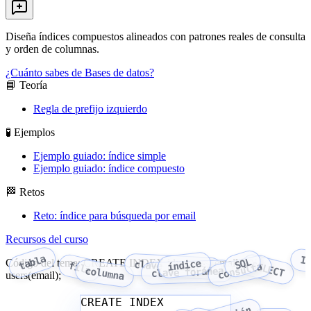
Diseña índices compuestos alineados con patrones reales de consulta
y orden de columnas.
¿Cuánto sabes de Bases de datos?
📘 Teoría
Regla de prefijo izquierdo
🧪 Ejemplos
Ejemplo guiado: índice simple
Ejemplo guiado: índice compuesto
🏁 Retos
Reto: índice para búsqueda por email
Recursos del curso
tabla
I
SQL
Código del tema: CREATE INDEX idx_users_email ON
índice
clave primaria
SELECT
fila
consulta
columna
clave foránea
users(email);
CREATE INDEX