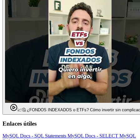
📈🤔 ¿FONDOS INDEXADOS o ETFs? Cómo invertir sin complicac
Enlaces útiles
MySQL Docs - SQL Statements
MySQL Docs - SELECT
MySQL