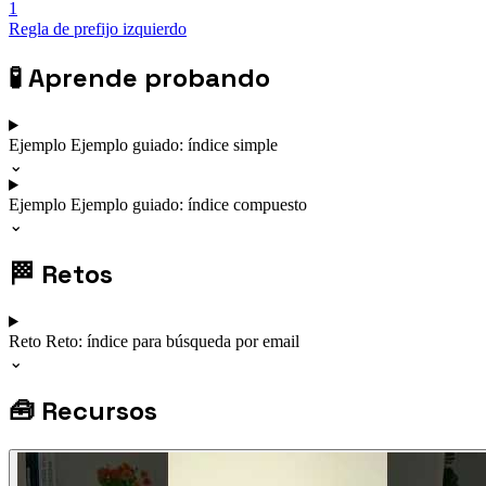
1
Regla de prefijo izquierdo
🧪
Aprende probando
Ejemplo
Ejemplo guiado: índice simple
⌄
Ejemplo
Ejemplo guiado: índice compuesto
⌄
🏁
Retos
Reto
Reto: índice para búsqueda por email
⌄
🧰
Recursos