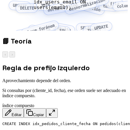
desnormalización
idx_users_email ON
ACID
fila
transacción
normalización
JOIN
colum
UPDATE
tabla
users(email);
DELETE
clave foránea
UPDATE
consulta
SELECT
clave primaria
índice
INSERT
SQL
📘
Teoría
‹
›
Regla de prefijo izquierdo
Aprovechamiento depende del orden.
Si consultas por (cliente_id, fecha), ese orden suele ser adecuado en
índice compuesto.
índice compuesto
Editar
Copiar
CREATE INDEX idx_pedidos_cliente_fecha ON pedidos(clien