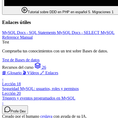
Tutorial sobre DDD en PHP en español 5. Migraciones 1
Enlaces útiles
MySQL Docs - SQL Statements
MySQL Docs - SELECT
MySQL
Reference Manual
Test
Comprueba tus conocimientos con un test sobre Bases de datos.
Test de Bases de datos
Recursos del curso
26
📘 Glosario
🎬 Vídeos
🔗 Enlaces
‹
Lección 18
Seguridad MySQL: usuarios, roles y permisos
Lección 20
Triggers y eventos programados en MySQL
›
Profe Dev
Creado por el humano
ceslava
con ayuda de su IA.