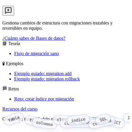
Gestiona cambios de estructura con migraciones trazables y
reversibles en equipo.
¿Cuánto sabes de Bases de datos?
📘 Teoría
Flujo de migración sano
🧪 Ejemplos
Ejemplo guiado: migration add
Ejemplo guiado: migration rollback
🏁 Retos
Reto: crear índice por migración
Recursos del curso
tabla
I
SQL
Código del tema: Modelo relacional + consultas SQL
índice
clave primaria
SELECT
fila
consulta
columna
clave foránea