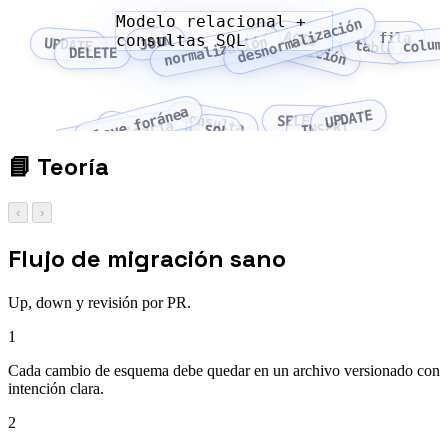
Modelo relacional +
desnormalización
ACID
fila
transacción
consultas SQL
normalización
JOIN
colum
UPDATE
tabla
DELETE
clave foránea
UPDATE
consulta
SELECT
clave primaria
índice
INSERT
SQL
📘
Teoría
‹
›
Flujo de migración sano
Up, down y revisión por PR.
1
Cada cambio de esquema debe quedar en un archivo versionado con
intención clara.
2