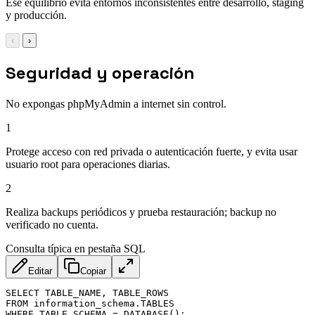
Ese equilibrio evita entornos inconsistentes entre desarrollo, staging
y producción.
‹
›
Seguridad y operación
No expongas phpMyAdmin a internet sin control.
1
Protege acceso con red privada o autenticación fuerte, y evita usar
usuario root para operaciones diarias.
2
Realiza backups periódicos y prueba restauración; backup no
verificado no cuenta.
Consulta típica en pestaña SQL
Editar
Copiar
SELECT TABLE_NAME, TABLE_ROWS

FROM information_schema.TABLES

WHERE TABLE_SCHEMA = DATABASE();