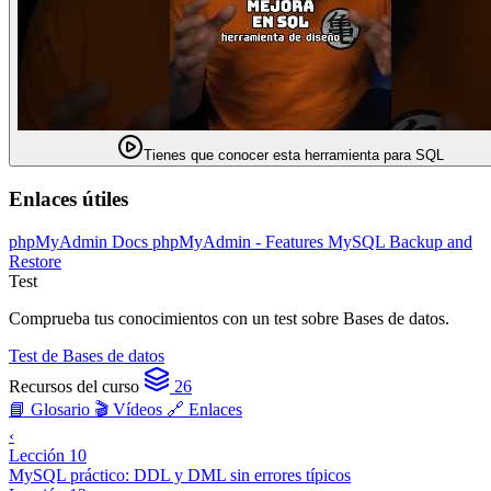
Tienes que conocer esta herramienta para SQL
Enlaces útiles
phpMyAdmin Docs
phpMyAdmin - Features
MySQL Backup and
Restore
Test
Comprueba tus conocimientos con un test sobre Bases de datos.
Test de Bases de datos
Recursos del curso
26
📘 Glosario
🎬 Vídeos
🔗 Enlaces
‹
Lección 10
MySQL práctico: DDL y DML sin errores típicos