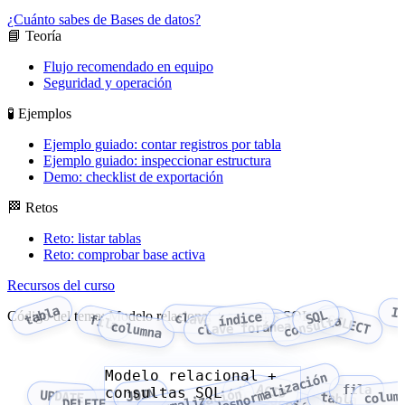
¿Cuánto sabes de Bases de datos?
📘 Teoría
Flujo recomendado en equipo
Seguridad y operación
🧪 Ejemplos
Ejemplo guiado: contar registros por tabla
Ejemplo guiado: inspeccionar estructura
Demo: checklist de exportación
🏁 Retos
Reto: listar tablas
Reto: comprobar base activa
Recursos del curso
tabla
I
SQL
Código del tema: Modelo relacional + consultas SQL
índice
clave primaria
SELECT
fila
consulta
columna
clave foránea
Modelo relacional +
desnormalización
ACID
fila
transacción
consultas SQL
normalización
JOIN
colum
UPDATE
tabla
DELETE