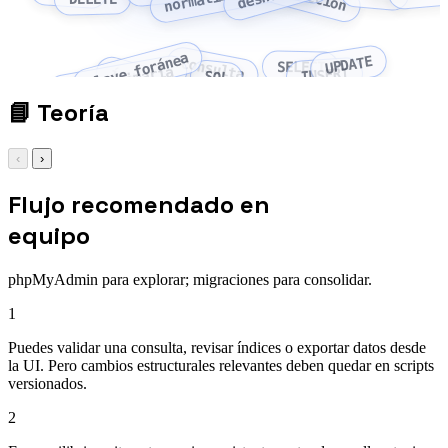
clave foránea
UPDATE
consulta
SELECT
clave primaria
índice
INSERT
SQL
📘
Teoría
‹
›
Flujo recomendado en
equipo
phpMyAdmin para explorar; migraciones para consolidar.
1
Puedes validar una consulta, revisar índices o exportar datos desde
la UI. Pero cambios estructurales relevantes deben quedar en scripts
versionados.
2