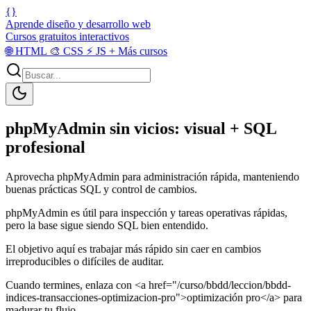
{}
Aprende diseño y desarrollo web
Cursos gratuitos interactivos
🌐
HTML
🎨
CSS
⚡
JS
+
Más cursos
phpMyAdmin sin vicios: visual + SQL
profesional
Aprovecha phpMyAdmin para administración rápida, manteniendo
buenas prácticas SQL y control de cambios.
phpMyAdmin es útil para inspección y tareas operativas rápidas,
pero la base sigue siendo SQL bien entendido.
El objetivo aquí es trabajar más rápido sin caer en cambios
irreproducibles o difíciles de auditar.
Cuando termines, enlaza con <a href="/curso/bbdd/leccion/bbdd-
indices-transacciones-optimizacion-pro">optimización pro</a> para
madurar tu flujo.