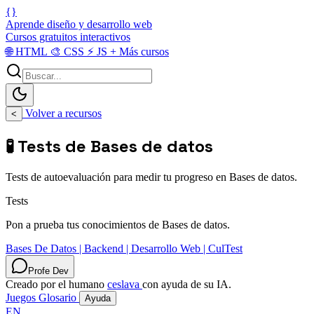
{}
Aprende diseño y desarrollo web
Cursos gratuitos interactivos
🌐
HTML
🎨
CSS
⚡
JS
+
Más cursos
Volver a recursos
<
🧪 Tests de Bases de datos
Tests de autoevaluación para medir tu progreso en Bases de datos.
Tests
Pon a prueba tus conocimientos de Bases de datos.
Bases De Datos | Backend | Desarrollo Web | CulTest
Profe Dev
Creado por el humano
ceslava
con ayuda de su IA.
Juegos
Glosario
Ayuda
EN