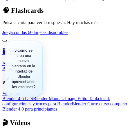
🧠 Flashcards
Pulsa la carta para ver la respuesta. Hay muchás más:
Juega con las 60 tarjetas disponibles
🧪 Tests
Se clica
¿Cómo se
en la
crea una
esquina
nueva
Abrir
ventana en la
de una
Blender
ventana
interfaz de
existente
Blender
🔗 Enlaces
aprovechando
y se
las esquinas?
arrastra
hacia el
Ver todos
interior
Blender 4.5 LTS
Blender Manual: Image Editor
Tabla local:
del área
configuraciones y trucos para Blender
Blender Guru: curso completo
de
Blender 4.0 para principiantes
trabajo.
🎬 Vídeos