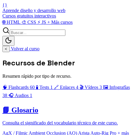
{}
Aprende diseño y desarrollo web
Cursos gratuitos interactivos
🌐
HTML
🎨
CSS
⚡
JS
+
Más cursos
Volver al curso
<
Recursos de Blender
Resumen rápido por tipo de recurso.
🧠 Flashcards
60
🧪 Tests
1
🔗 Enlaces
4
🎬 Vídeos
3
🖼️ Infografías
38
🎧 Audios
1
📘 Glosario
Consulta el significado del vocabulario técnico de este curso.
AgX / Filmic
Ambient Occlusion (AO)
Arista
Auto-Rig Pro
+ más