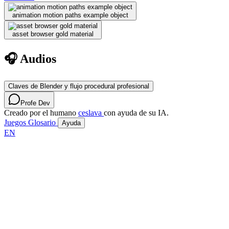
animation motion paths example object
asset browser gold material
🎧 Audios
Claves de Blender y flujo procedural profesional
Profe Dev
Creado por el humano
ceslava
con ayuda de su IA.
Juegos
Glosario
Ayuda
EN