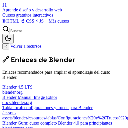
{}
Aprende diseño y desarrollo web
Cursos gratuitos interactivos
🌐
HTML
🎨
CSS
⚡
JS
+
Más cursos
Volver a recursos
<
🔗 Enlaces de Blender
Enlaces recomendados para ampliar el aprendizaje del curso
Blender.
Blender 4.5 LTS
blender.org
Blender Manual: Image Editor
docs.blender.org
Tabla local: configuraciones y trucos para Blender
/lesson-
assets/blender/resources/tablas/Configuraciones%20y%20Truco
Blender Guru: curso completo Blender 4.0 para principiantes