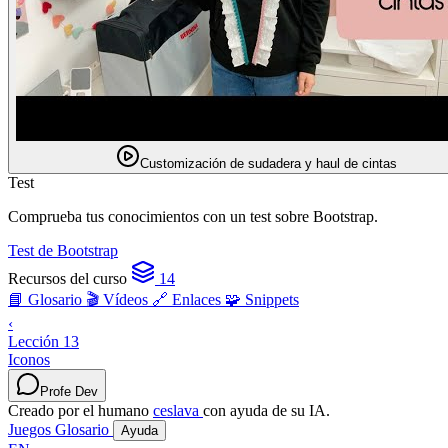
Customización de sudadera y haul de cintas
Test
Comprueba tus conocimientos con un test sobre Bootstrap.
Test de Bootstrap
Recursos del curso
14
📘 Glosario
🎬 Vídeos
🔗 Enlaces
🧩 Snippets
‹
Lección 13
Iconos
Profe Dev
Creado por el humano
ceslava
con ayuda de su IA.
Juegos
Glosario
Ayuda