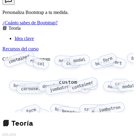
Personaliza Bootstrap a tu medida.
¿Cuánto sabes de Bootstrap?
📘 Teoría
Idea clave
Recursos del curso
container
b
form
Código del tema: custom
modal
navbar
alert
row
button
card
col
custom
container
card
col
dropdown
breadcrumb
modal
jumbotron
navbar
row
carousel
jumbotron
badge
carousel
form
dropdown
breadcrumb
alert
button
📘
Teoría