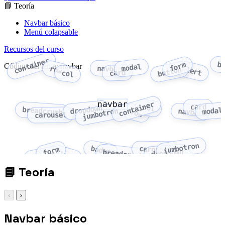
📘 Teoría
Navbar básico
Menú colapsable
Recursos del curso
container
b
form
Código del tema: navbar
modal
navbar
alert
row
button
card
col
navbar
container
card
col
dropdown
breadcrumb
modal
jumbotron
navbar
row
carousel
jumbotron
badge
carousel
form
dropdown
breadcrumb
alert
button
📘
Teoría
‹
›
Navbar básico