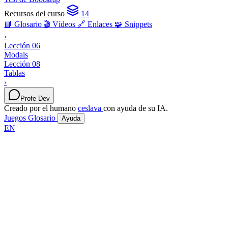
Recursos del curso
14
📘 Glosario
🎬 Vídeos
🔗 Enlaces
🧩 Snippets
‹
Lección 06
Modals
Lección 08
Tablas
›
Profe Dev
Creado por el humano
ceslava
con ayuda de su IA.
Juegos
Glosario
Ayuda
EN