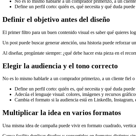
No es lo mismo hablarle a un comprador primerizo, a un cliente 
Define un perfil corto: quién es, qué necesita y qué duda puede 
Definir el objetivo antes del diseño
El primer filtro para un buen contenido visual es saber qué quieres log
Un post puede buscar generar atención, una historia puede reforzar u
Al diseñar, pregúntate siempre: ¿qué debe hacer esta pieza en el recor
Elegir la audiencia y el tono correcto
No es lo mismo hablarle a un comprador primerizo, a un cliente fiel o
Define un perfil corto: quién es, qué necesita y qué duda puede 
Adecúa el lenguaje visual: colores, imágenes y recursos gráficos
Cambia el formato si la audiencia está en LinkedIn, Instagram,
Multiplicar la idea en varios formatos
Una misma idea de campaña puede vivir en formato cuadrado, vertica
Canva facilita duplicar diseños y convertirlos en formatos distintos si