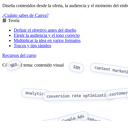
Diseña contenidos desde la oferta, la audiencia y el momento del embu
¿Cuánto sabes de Canva?
📘 Teoría
Definir el objetivo antes del diseño
Elegir la audiencia y el tono correcto
Multiplicar la idea en varios formatos
Trucos y tips rápidos
Recursos del curso
SEO
Código del tema: contenido visual
SEM
content market
customer
analytics
conversion rate optimization
Google Ads
Facebook Ads
PPC (pay-per-click)