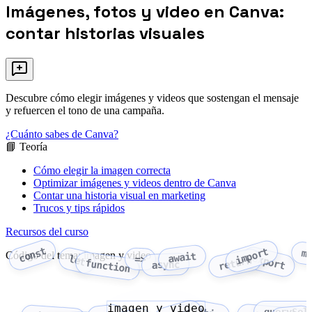
Imágenes, fotos y video en Canva:
contar historias visuales
Descubre cómo elegir imágenes y videos que sostengan el mensaje
y refuercen el tono de una campaña.
¿Cuánto sabes de Canva?
📘 Teoría
Cómo elegir la imagen correcta
Optimizar imágenes y videos dentro de Canva
Contar una historia visual en marketing
Trucos y tips rápidos
Recursos del curso
const
import
m
Código del tema: imagen y video
await
export
let
=>
return
function
async
imagen y video