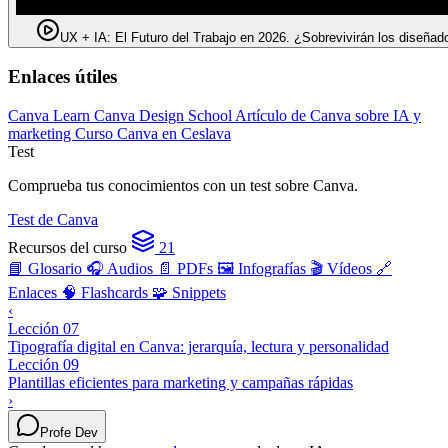
UX + IA: El Futuro del Trabajo en 2026. ¿Sobrevivirán los diseñad
Enlaces útiles
Canva Learn
Canva Design School
Artículo de Canva sobre IA y
marketing
Curso Canva en Ceslava
Test
Comprueba tus conocimientos con un test sobre Canva.
Test de Canva
Recursos del curso
21
📘 Glosario
🎧 Audios
📄 PDFs
🖼️ Infografías
🎬 Vídeos
🔗
Enlaces
🧠 Flashcards
🧩 Snippets
‹
Lección 07
Tipografía digital en Canva: jerarquía, lectura y personalidad
Lección 09
Plantillas eficientes para marketing y campañas rápidas
›
Profe Dev