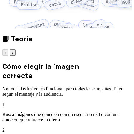
class
this
querySel
addEventLis
try
extends
filter()
JSON
catch
Promise
parseInt
=>
Object
let
function
Array
const
fetch
📘
Teoría
‹
›
Cómo elegir la imagen
correcta
No todas las imágenes funcionan para todas las campañas. Elige
según el mensaje y la audiencia.
1
Busca imágenes que conecten con un escenario real o con una
emoción que refuerce tu oferta.
2