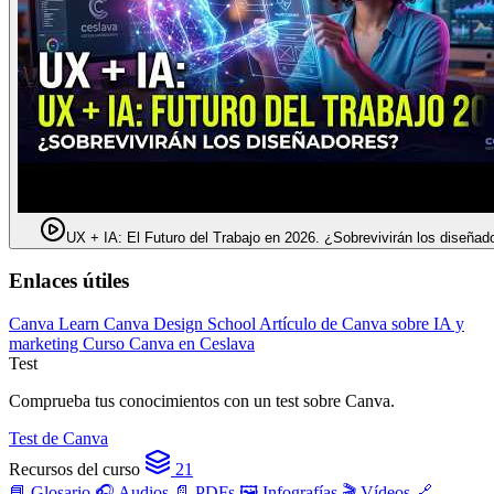
UX + IA: El Futuro del Trabajo en 2026. ¿Sobrevivirán los diseñad
Enlaces útiles
Canva Learn
Canva Design School
Artículo de Canva sobre IA y
marketing
Curso Canva en Ceslava
Test
Comprueba tus conocimientos con un test sobre Canva.
Test de Canva
Recursos del curso
21
📘 Glosario
🎧 Audios
📄 PDFs
🖼️ Infografías
🎬 Vídeos
🔗