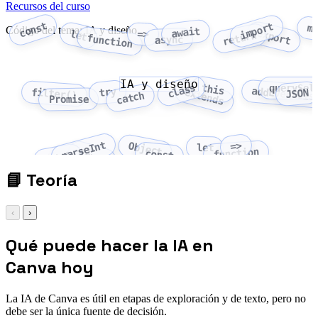
Recursos del curso
const
import
m
Código del tema: IA y diseño
await
export
let
=>
return
function
async
IA y diseño
class
this
querySel
addEventLis
try
extends
filter()
JSON
catch
Promise
parseInt
=>
Object
let
function
Array
const
fetch
📘
Teoría
‹
›
Qué puede hacer la IA en
Canva hoy
La IA de Canva es útil en etapas de exploración y de texto, pero no
debe ser la única fuente de decisión.