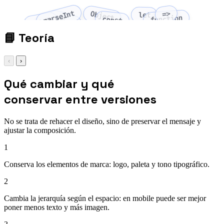
parseInt
=>
Object
let
function
Array
const
fetch
📘
Teoría
‹
›
Qué cambiar y qué
conservar entre versiones
No se trata de rehacer el diseño, sino de preservar el mensaje y
ajustar la composición.
1
Conserva los elementos de marca: logo, paleta y tono tipográfico.
2
Cambia la jerarquía según el espacio: en mobile puede ser mejor
poner menos texto y más imagen.