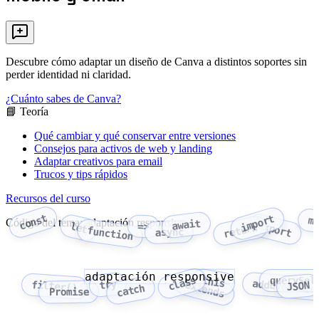
Descubre cómo adaptar un diseño de Canva a distintos soportes sin
perder identidad ni claridad.
¿Cuánto sabes de Canva?
📘 Teoría
Qué cambiar y qué conservar entre versiones
Consejos para activos de web y landing
Adaptar creativos para email
Trucos y tips rápidos
Recursos del curso
const
import
m
Código del tema: adaptación responsive
await
export
let
=>
return
function
async
adaptación responsive
class
this
querySel
addEventLis
try
extends
filter()
JSON
catch
Promise