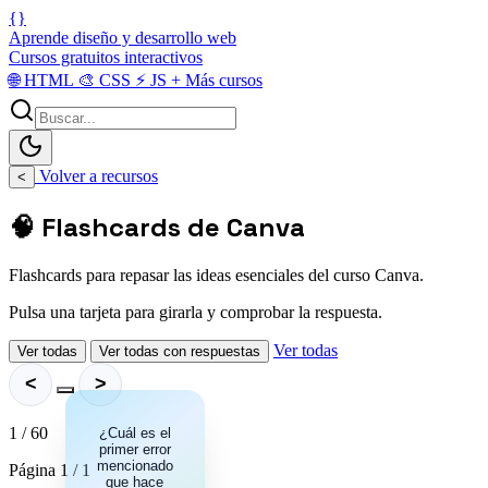
{}
Aprende diseño y desarrollo web
Cursos gratuitos interactivos
🌐
HTML
🎨
CSS
⚡
JS
+
Más cursos
Volver a recursos
<
🧠 Flashcards de Canva
Flashcards para repasar las ideas esenciales del curso Canva.
Pulsa una tarjeta para girarla y comprobar la respuesta.
Ver todas
Ver todas
Ver todas con respuestas
<
>
1 / 60
¿Cuál es el
El exceso
o sobreuso
primer error
mencionado
de
Página 1 / 1
diferentes
que hace