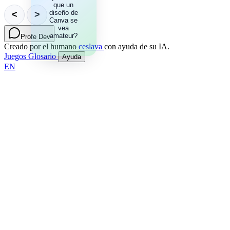
fuentes
que un
tipográficas
diseño de
<
>
Canva se
en un
mismo
vea
amateur?
diseño.
Profe Dev
Creado por el humano
ceslava
con ayuda de su IA.
Juegos
Glosario
Ayuda
EN