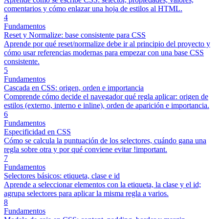
comentarios y cómo enlazar una hoja de estilos al HTML.
4
Fundamentos
Reset y Normalize: base consistente para CSS
Aprende por qué reset/normalize debe ir al principio del proyecto y
cómo usar referencias modernas para empezar con una base CSS
consistente.
5
Fundamentos
Cascada en CSS: origen, orden e importancia
Comprende cómo decide el navegador qué regla aplicar: origen de
estilos (externo, interno e inline), orden de aparición e importancia.
6
Fundamentos
Especificidad en CSS
Cómo se calcula la puntuación de los selectores, cuándo gana una
regla sobre otra y por qué conviene evitar !important.
7
Fundamentos
Selectores básicos: etiqueta, clase e id
Aprende a seleccionar elementos con la etiqueta, la clase y el id;
agrupa selectores para aplicar la misma regla a varios.
8
Fundamentos