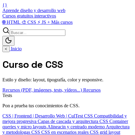
{}
Aprende diseño y desarrollo web
Cursos gratuitos interactivos
🌐
HTML
🎨
CSS
⚡
JS
+
Más cursos
Inicio
<
Curso de CSS
Estilo y diseño: layout, tipografía, color y responsive.
Recursos (PDF, imágenes, tests, vídeos...)
Recursos
Tests
Pon a prueba tus conocimientos de CSS.
CSS | Frontend | Desarrollo Web | CulTest
CSS
Compatibilidad y
mejora progresiva
Capas de cascada y arquitectura CSS
Container
queries y micro layouts
Alineacin y centrado moderno
Arquitectura
y metodologas CSS
CSS en escenarios reales
CSS grid layout