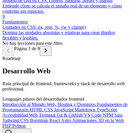
Modelo de caja en CSS: content, padding, border y margin
Entiende cómo se calcula el tamaño real de un elemento y cómo
controlar sus espacios.
9
Fundamentos
Unidades en CSS: px, rem, %, vw y clamp()
Domina las unidades absolutas y relativas para crear diseños
flexibles y legibles.
No hay lecciones para este filtro.
Página 1 de 9
Roadmap
Desarrollo Web
Ruta principal de frontend, frameworks y stack de desarrollo web
profesional.
Lenguajes pilares del desarrollador frontend
Introducción al Mundo Web, Hosting y Dominios
Fundamentos de
Programación
HTML
CSS
JavaScript
Markdown
TypeScript
Accesibilidad Web
Terminal
Git & GitHub
VS Code
NPM
Sass
Tailwind CSS
Bootstrap
React
Astro
Animaciones 3D en la Web
PHP
Python