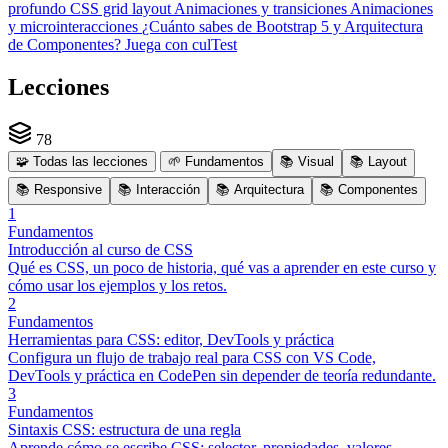
profundo
CSS grid layout
Animaciones y transiciones
Animaciones
y microinteracciones
¿Cuánto sabes de Bootstrap 5 y Arquitectura
de Componentes? Juega con culTest
Lecciones
78
🧩
Todas las lecciones
🌱
Fundamentos
📚
Visual
📚
Layout
📚
Responsive
📚
Interacción
📚
Arquitectura
📚
Componentes
1
Fundamentos
Introducción al curso de CSS
Qué es CSS, un poco de historia, qué vas a aprender en este curso y
cómo usar los ejemplos y los retos.
2
Fundamentos
Herramientas para CSS: editor, DevTools y práctica
Configura un flujo de trabajo real para CSS con VS Code,
DevTools y práctica en CodePen sin depender de teoría redundante.
3
Fundamentos
Sintaxis CSS: estructura de una regla
Aprende cómo se escribe CSS: selector, propiedades, valores,