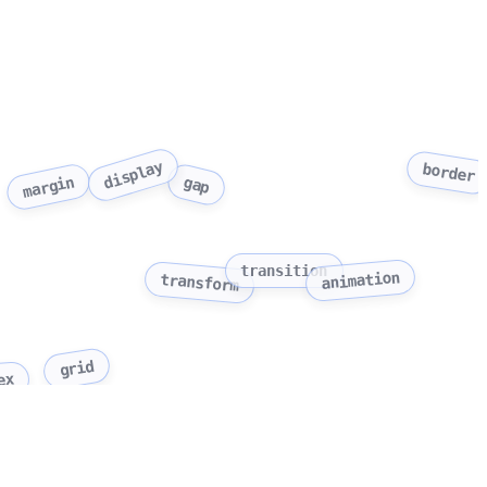
display
border
gap
margin
transition
animation
transform
grid
ex