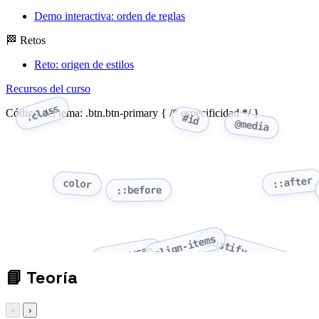
Demo interactiva: orden de reglas
🏁 Retos
Reto: origen de estilos
Recursos del curso
.class
Código del tema: .btn.btn-primary { /* especificidad */ }
#id
@media
::after
color
::before
align-items
justify-content
flex-wrap
📘
Teoría
‹
›