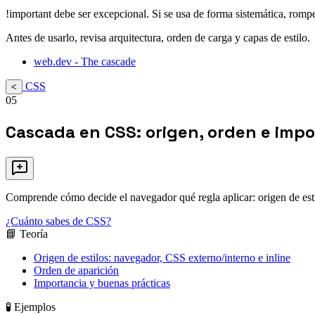
!important debe ser excepcional. Si se usa de forma sistemática, rompe
Antes de usarlo, revisa arquitectura, orden de carga y capas de estilo.
web.dev - The cascade
CSS
<
05
Cascada en CSS: origen, orden e impo
Comprende cómo decide el navegador qué regla aplicar: origen de estilo
¿Cuánto sabes de CSS?
📘 Teoría
Origen de estilos: navegador, CSS externo/interno e inline
Orden de aparición
Importancia y buenas prácticas
🧪 Ejemplos