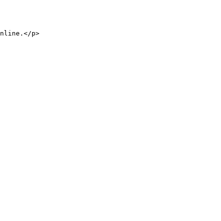
nline.
</
p
>