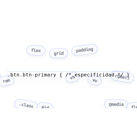
padding
flex
grid
.btn.btn-primary { /* especificidad */ }
rgba()
vh
vw
rem
.class
@media
fl
#id