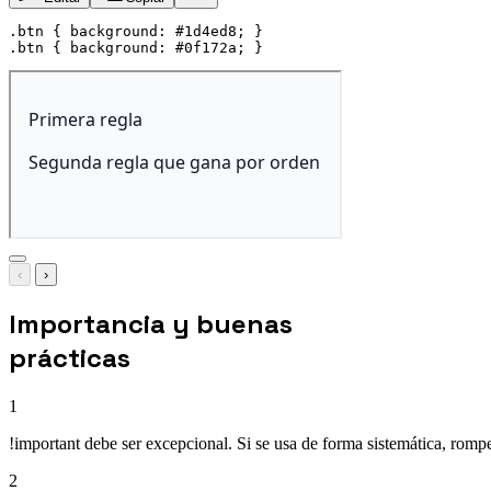
.btn
{
background
:
 #1d4ed8
;
}
.btn
{
background
:
 #0f172a
;
}
‹
›
Importancia y buenas
prácticas
1
!important debe ser excepcional. Si se usa de forma sistemática, rompe
2