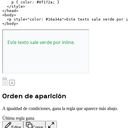
p
{
color
:
 #0f172a
;
}
</
style
>
</
head
>
<
body
>
<
p
style
=
"
color
:
 #16a34a
"
>
Este texto sale verde por i
</
body
>
‹
›
Orden de aparición
A igualdad de condiciones, gana la regla que aparece más abajo.
Última regla gana
Editar
Copiar