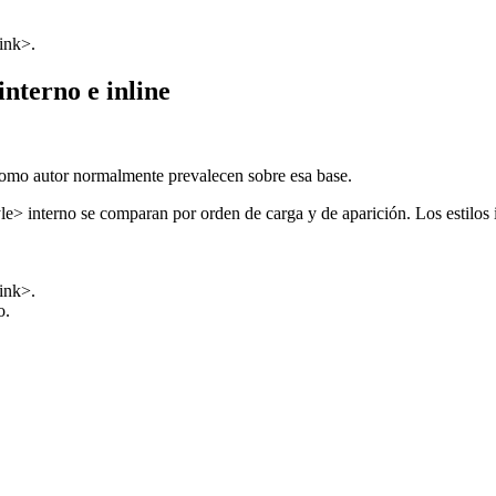
link>.
interno e inline
s como autor normalmente prevalecen sobre esa base.
tyle> interno se comparan por orden de carga y de aparición. Los estilo
link>.
o.