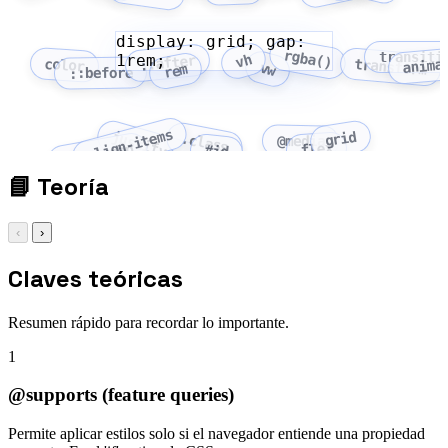
display: grid; gap:
rgba()
transiti
1rem;
vh
::after
anima
color
transform
vw
rem
::before
align-items
grid
justify-content
.class
@media
flex
flex-wrap
#id
📘
Teoría
‹
›
Claves teóricas
Resumen rápido para recordar lo importante.
1
@supports (feature queries)
Permite aplicar estilos solo si el navegador entiende una propiedad