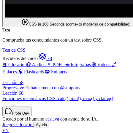
CSS in 100 Seconds (contexto moderno de compatibilidad)
Test
Comprueba tus conocimientos con un test sobre CSS.
Test de CSS
Recursos del curso
78
📘 Glosario
🎧 Audios
📄 PDFs
🖼️ Infografías
🎬 Vídeos
🔗
Enlaces
🧠 Flashcards
🧩 Snippets
‹
Lección 58
Progressive Enhancement con @supports
Lección 60
Funciones matemáticas CSS: calc(), min(), max() y clamp()
›
Profe Dev
Creado por el humano
ceslava
con ayuda de su IA.
Juegos
Glosario
Ayuda
EN