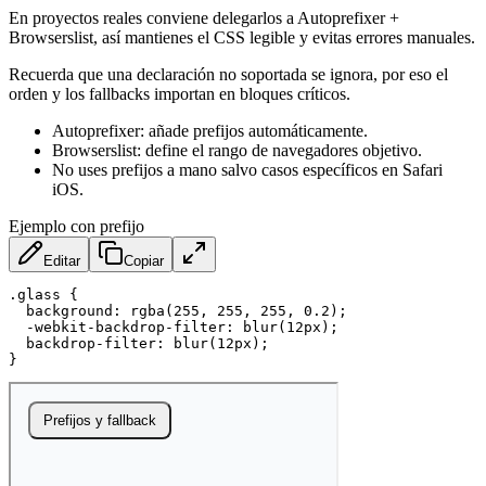
En proyectos reales conviene delegarlos a Autoprefixer +
Browserslist, así mantienes el CSS legible y evitas errores manuales.
Recuerda que una declaración no soportada se ignora, por eso el
orden y los fallbacks importan en bloques críticos.
Autoprefixer: añade prefijos automáticamente.
Browserslist: define el rango de navegadores objetivo.
No uses prefijos a mano salvo casos específicos en Safari
iOS.
Ejemplo con prefijo
Editar
Copiar
.glass
{
background
:
rgba
(
255
,
 255
,
 255
,
 0.2
)
;
-webkit-backdrop-filter
:
blur
(
12px
)
;
backdrop-filter
:
blur
(
12px
)
;
}