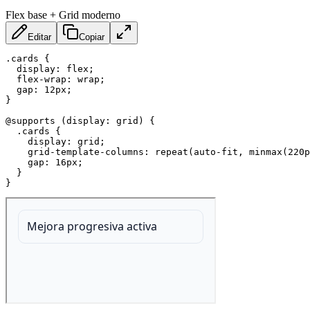
Flex base + Grid moderno
Editar
Copiar
.cards
{
display
:
 flex
;
flex-wrap
:
 wrap
;
gap
:
 12px
;
}
@supports
(
display
:
 grid
)
{
.cards
{
display
:
 grid
;
grid-template-columns
:
repeat
(
auto-fit
,
minmax
(
220p
gap
:
 16px
;
}
}