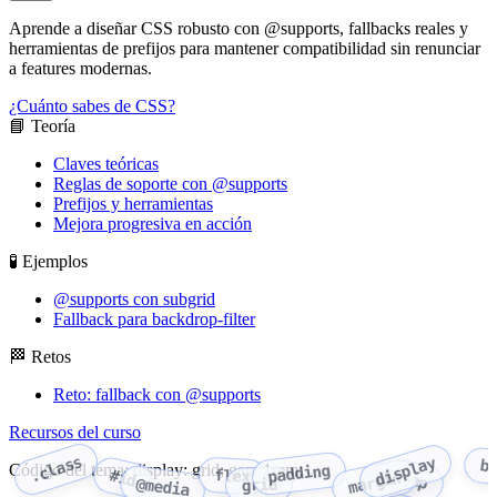
Aprende a diseñar CSS robusto con @supports, fallbacks reales y
herramientas de prefijos para mantener compatibilidad sin renunciar
a features modernas.
¿Cuánto sabes de CSS?
📘 Teoría
Claves teóricas
Reglas de soporte con @supports
Prefijos y herramientas
Mejora progresiva en acción
🧪 Ejemplos
@supports con subgrid
Fallback para backdrop-filter
🏁 Retos
Reto: fallback con @supports
Recursos del curso
.class
display
b
Código del tema: display: grid; gap: 1rem;
padding
flex
#id
margin
gap
@media
grid