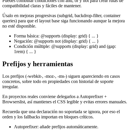
Puedes combinar condiciones con and, or y not para crear rutas de
compatibilidad claras y fáciles de mantener.
Úsalo en mejoras progresivas (subgrid, backdrop-filter, container
queries) para que el layout base siga funcionando aunque la mejora
no esté disponible.
Forma básica: @supports (display: grid) { ... }
Negación: @supports not (display: grid) { ... }
Condición múltiple: @supports (display: grid) and (gap:
1rem) { ... }
Prefijos y herramientas
Los prefijos (-webkit-, -moz-, -ms-) siguen apareciendo en casos
concretos, sobre todo en propiedades con historial de soporte
irregular.
En proyectos reales conviene delegarlos a Autoprefixer +
Browserslist, así mantienes el CSS legible y evitas errores manuales.
Recuerda que una declaración no soportada se ignora, por eso el
orden y los fallbacks importan en bloques críticos.
Autoprefixer: añade prefijos automáticamente.