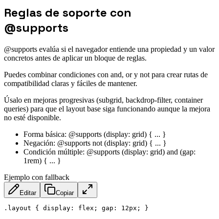
Reglas de soporte con
@supports
@supports evalúa si el navegador entiende una propiedad y un valor
concretos antes de aplicar un bloque de reglas.
Puedes combinar condiciones con and, or y not para crear rutas de
compatibilidad claras y fáciles de mantener.
Úsalo en mejoras progresivas (subgrid, backdrop-filter, container
queries) para que el layout base siga funcionando aunque la mejora
no esté disponible.
Forma básica: @supports (display: grid) { ... }
Negación: @supports not (display: grid) { ... }
Condición múltiple: @supports (display: grid) and (gap:
1rem) { ... }
Ejemplo con fallback
Editar
Copiar
.layout
{
display
:
 flex
;
gap
:
 12px
;
}