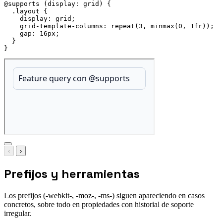
@supports
(
display
:
 grid
)
{
.layout
{
display
:
 grid
;
grid-template-columns
:
repeat
(
3
,
minmax
(
0
,
 1fr
)
)
;
gap
:
 16px
;
}
}
‹
›
Prefijos y herramientas
Los prefijos (-webkit-, -moz-, -ms-) siguen apareciendo en casos
concretos, sobre todo en propiedades con historial de soporte
irregular.