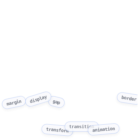
display
border
gap
margin
transition
animation
transform