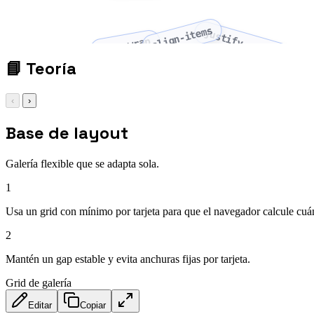
align-items
justify-content
flex-wrap
📘
Teoría
‹
›
Base de layout
Galería flexible que se adapta sola.
1
Usa un grid con mínimo por tarjeta para que el navegador calcule cu
2
Mantén un gap estable y evita anchuras fijas por tarjeta.
Grid de galería
Editar
Copiar