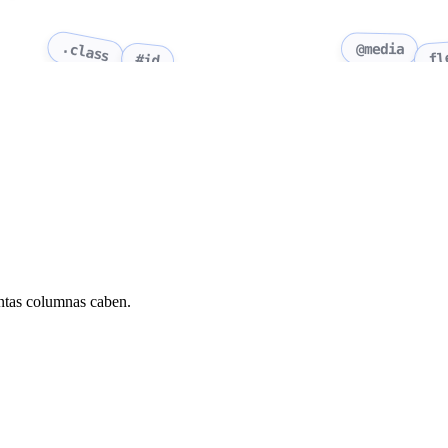
.class
@media
fl
#id
ántas columnas caben.