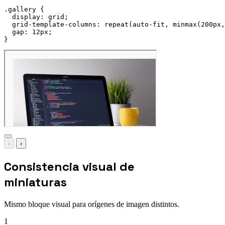
.gallery
{
display
:
 grid
;
grid-template-columns
:
repeat
(
auto-fit
,
minmax
(
200px
,
gap
:
 12px
;
}
‹
›
Consistencia visual de
miniaturas
Mismo bloque visual para orígenes de imagen distintos.
1