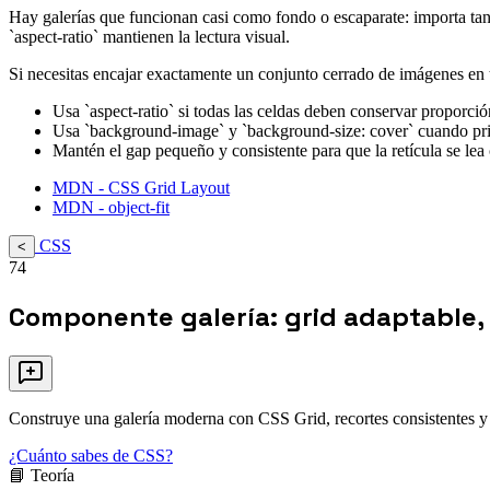
Hay galerías que funcionan casi como fondo o escaparate: importa tant
`aspect-ratio` mantienen la lectura visual.
Si necesitas encajar exactamente un conjunto cerrado de imágenes en t
Usa `aspect-ratio` si todas las celdas deben conservar proporción
Usa `background-image` y `background-size: cover` cuando prior
Mantén el gap pequeño y consistente para que la retícula se lea
MDN - CSS Grid Layout
MDN - object-fit
CSS
<
74
Componente galería: grid adaptable, 
Construye una galería moderna con CSS Grid, recortes consistentes y 
¿Cuánto sabes de CSS?
📘 Teoría