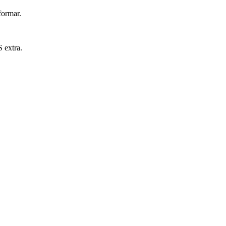
formar.
S extra.