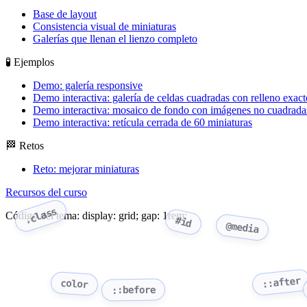
Base de layout
Consistencia visual de miniaturas
Galerías que llenan el lienzo completo
🧪 Ejemplos
Demo: galería responsive
Demo interactiva: galería de celdas cuadradas con relleno exact
Demo interactiva: mosaico de fondo con imágenes no cuadrada
Demo interactiva: retícula cerrada de 60 miniaturas
🏁 Retos
Reto: mejorar miniaturas
Recursos del curso
.class
Código del tema: display: grid; gap: 1rem;
#id
@media
::after
color
::before