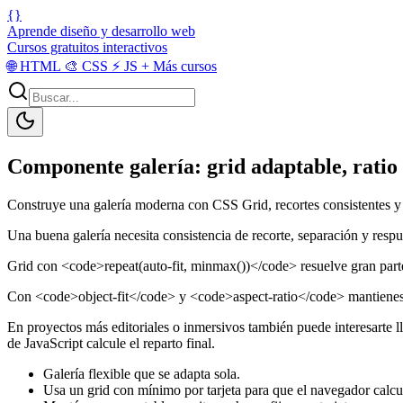
{}
Aprende diseño y desarrollo web
Cursos gratuitos interactivos
🌐
HTML
🎨
CSS
⚡
JS
+
Más cursos
Componente galería: grid adaptable, ratio 
Construye una galería moderna con CSS Grid, recortes consistentes y 
Una buena galería necesita consistencia de recorte, separación y respu
Grid con <code>repeat(auto-fit, minmax())</code> resuelve gran parte
Con <code>object-fit</code> y <code>aspect-ratio</code> mantienes m
En proyectos más editoriales o inmersivos también puede interesarte 
de JavaScript calcule el reparto final.
Galería flexible que se adapta sola.
Usa un grid con mínimo por tarjeta para que el navegador calc