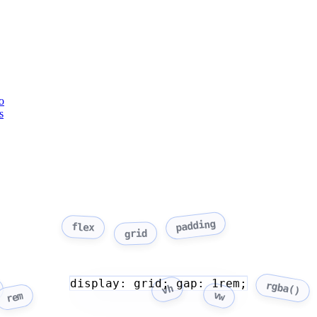
o
s
padding
flex
grid
display: grid; gap: 1rem;
rgba()
vh
vw
rem