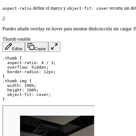
define el marco y
recorta sin de
aspect-ratio
object-fit: cover
2
Puedes añadir overlay en hover para mostrar título/acción sin cargar J
Thumb estable
Editar
Copiar
.thumb
{
aspect-ratio
:
 4 / 3
;
overflow
:
 hidden
;
border-radius
:
 12px
;
}
.thumb img
{
width
:
 100%
;
height
:
 100%
;
object-fit
:
 cover
;
}