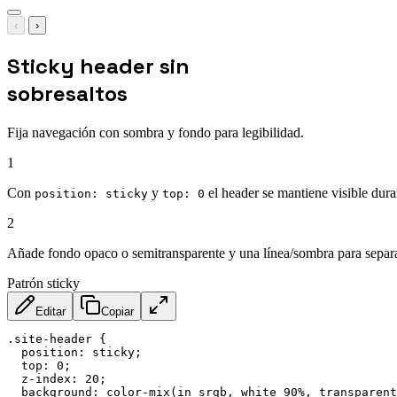
‹
›
Sticky header sin
sobresaltos
Fija navegación con sombra y fondo para legibilidad.
1
Con
y
el header se mantiene visible duran
position: sticky
top: 0
2
Añade fondo opaco o semitransparente y una línea/sombra para separar
Patrón sticky
Editar
Copiar
.site-header
{
position
:
 sticky
;
top
:
 0
;
z-index
:
 20
;
background
:
color-mix
(
in srgb
,
 white 90%
,
 transparent