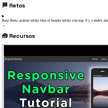
🏁
Retos
Reto
Reto: activar sticky
Haz el header sticky con top: 0 y z-index alt
⌄
🧰
Recursos