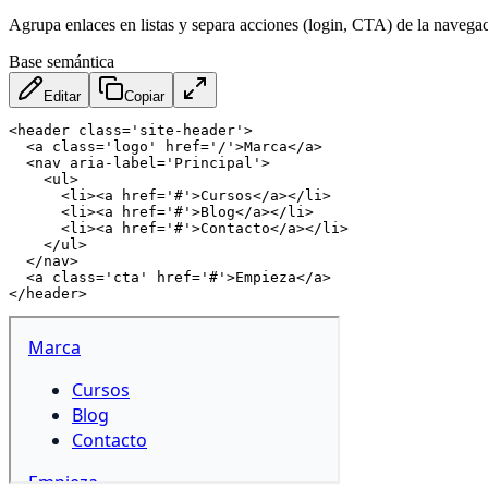
Agrupa enlaces en listas y separa acciones (login, CTA) de la navegaci
Base semántica
Editar
Copiar
<
header
class
=
'
site-header
'
>
<
a
class
=
'
logo
'
href
=
'
/
'
>
Marca
</
a
>
<
nav
aria-label
=
'
Principal
'
>
<
ul
>
<
li
>
<
a
href
=
'
#
'
>
Cursos
</
a
>
</
li
>
<
li
>
<
a
href
=
'
#
'
>
Blog
</
a
>
</
li
>
<
li
>
<
a
href
=
'
#
'
>
Contacto
</
a
>
</
li
>
</
ul
>
</
nav
>
<
a
class
=
'
cta
'
href
=
'
#
'
>
Empieza
</
a
>
</
header
>