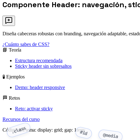
Componente Header: navegación, stic
Diseña cabeceras robustas con branding, navegación adaptable, estados
¿Cuánto sabes de CSS?
📘 Teoría
Estructura recomendada
Sticky header sin sobresaltos
🧪 Ejemplos
Demo: header responsive
🏁 Retos
Reto: activar sticky
Recursos del curso
.class
Código del tema: display: grid; gap: 1rem;
#id
@media