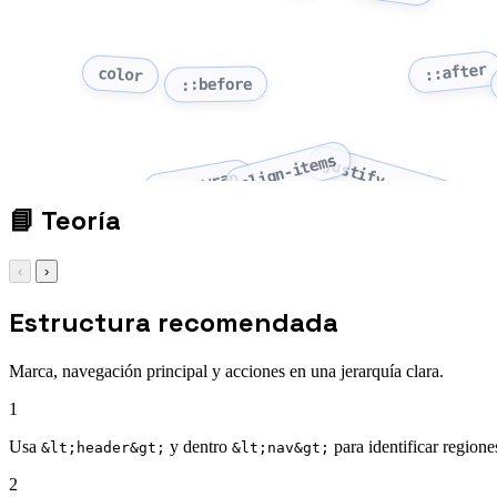
::after
color
::before
align-items
justify-content
flex-wrap
📘
Teoría
‹
›
Estructura recomendada
Marca, navegación principal y acciones en una jerarquía clara.
1
Usa
y dentro
para identificar regione
&lt;header&gt;
&lt;nav&gt;
2