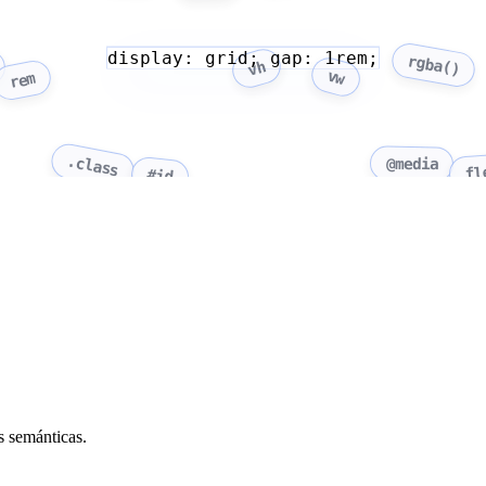
display: grid; gap: 1rem;
rgba()
vh
vw
rem
.class
@media
fl
#id
s semánticas.