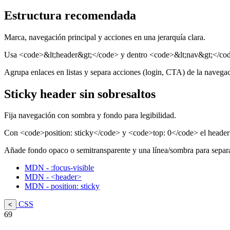
Estructura recomendada
Marca, navegación principal y acciones en una jerarquía clara.
Usa <code>&lt;header&gt;</code> y dentro <code>&lt;nav&gt;</code>
Agrupa enlaces en listas y separa acciones (login, CTA) de la navegaci
Sticky header sin sobresaltos
Fija navegación con sombra y fondo para legibilidad.
Con <code>position: sticky</code> y <code>top: 0</code> el header se
Añade fondo opaco o semitransparente y una línea/sombra para separar
MDN - :focus-visible
MDN - <header>
MDN - position: sticky
CSS
<
69