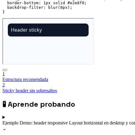
border-bottom
:
 1px solid #e2e8f0
;
backdrop-filter
:
blur
(
8px
)
;
}
1
Estructura recomendada
2
Sticky header sin sobresaltos
🧪
Aprende probando
Ejemplo
Demo: header responsive
Layout horizontal en desktop y co
⌄