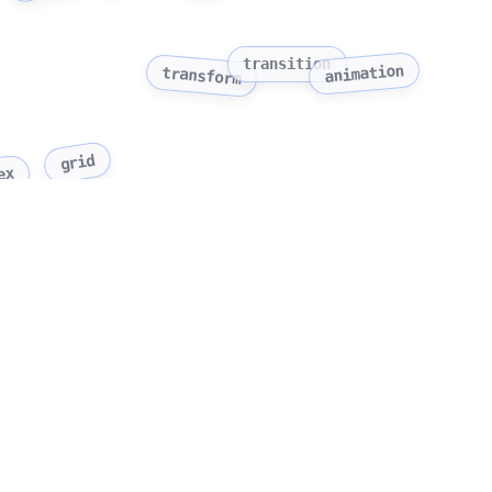
transition
animation
transform
grid
ex