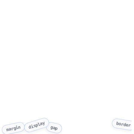
display
border
gap
margin