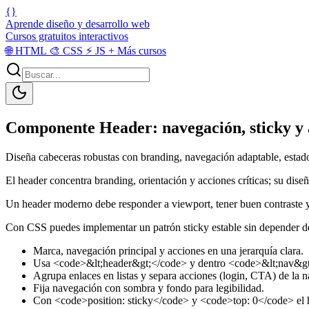
{}
Aprende diseño y desarrollo web
Cursos gratuitos interactivos
🌐
HTML
🎨
CSS
⚡
JS
+
Más cursos
Componente Header: navegación, sticky y 
Diseña cabeceras robustas con branding, navegación adaptable, estados
El header concentra branding, orientación y acciones críticas; su dise
Un header moderno debe responder a viewport, tener buen contraste y
Con CSS puedes implementar un patrón sticky estable sin depender de
Marca, navegación principal y acciones en una jerarquía clara.
Usa <code>&lt;header&gt;</code> y dentro <code>&lt;nav&gt;<
Agrupa enlaces en listas y separa acciones (login, CTA) de la n
Fija navegación con sombra y fondo para legibilidad.
Con <code>position: sticky</code> y <code>top: 0</code> el hea