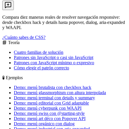
Compara diez maneras reales de resolver navegación responsive:
desde checkbox hack y details hasta popover, dialog, aria-expanded
y WAAPI.
¿Cuánto sabes de CSS?
📘 Teoría
Cuatro familias de solución
Patrones sin JavaScript o casi sin JavaScript
Patrones con JavaScript mínimo o expresivo
Cómo elegir el patrón correcto
🧪 Ejemplos
Demo: menú brutalista con checkbox hack
Demo: menú glassmorphism con altura interpolada
Demo: menú terminal con details y summary
Demo: menú editorial con Grid adaptable
Demo: menú cyberpunk con WAAPI
Demo: menú swiss con @starting-style
Demo: menú art déco con Popover API
Demo: menú orgánico con dialog
Demo: menú industrial con aria-expanded