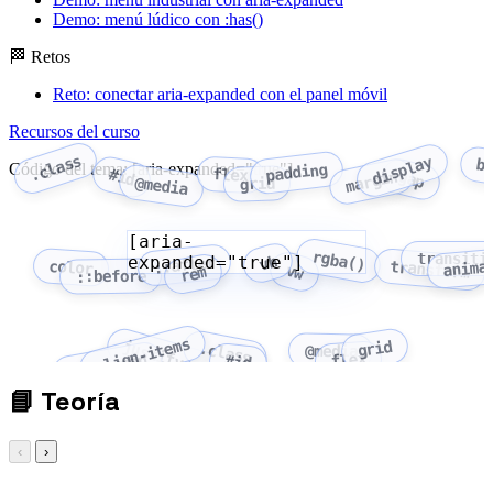
Demo: menú lúdico con :has()
🏁 Retos
Reto: conectar aria-expanded con el panel móvil
Recursos del curso
.class
display
b
Código del tema: [aria-expanded="true"]
padding
flex
#id
margin
gap
@media
grid
[aria-
rgba()
transiti
expanded="true"]
vh
::after
anima
color
transform
vw
rem
::before
align-items
grid
justify-content
.class
@media
flex
flex-wrap
#id
📘
Teoría
‹
›