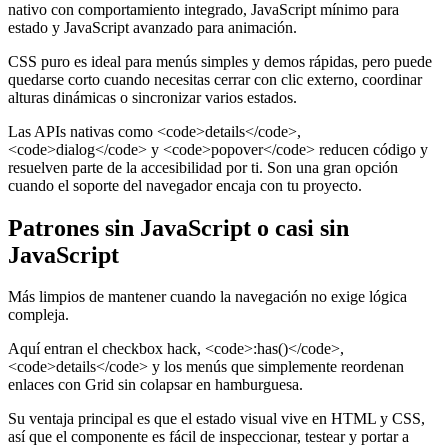
nativo con comportamiento integrado, JavaScript mínimo para
estado y JavaScript avanzado para animación.
CSS puro es ideal para menús simples y demos rápidas, pero puede
quedarse corto cuando necesitas cerrar con clic externo, coordinar
alturas dinámicas o sincronizar varios estados.
Las APIs nativas como <code>details</code>,
<code>dialog</code> y <code>popover</code> reducen código y
resuelven parte de la accesibilidad por ti. Son una gran opción
cuando el soporte del navegador encaja con tu proyecto.
Patrones sin JavaScript o casi sin
JavaScript
Más limpios de mantener cuando la navegación no exige lógica
compleja.
Aquí entran el checkbox hack, <code>:has()</code>,
<code>details</code> y los menús que simplemente reordenan
enlaces con Grid sin colapsar en hamburguesa.
Su ventaja principal es que el estado visual vive en HTML y CSS,
así que el componente es fácil de inspeccionar, testear y portar a