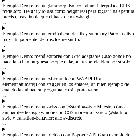
Ejemplo
Demo: menú glassmorphism con altura interpolada
El JS
mide scrollHeight y lo usa como height real para lograr una apertura
precisa, más limpia que el hack de max-height.
⌄
Ejemplo
Demo: menú terminal con details y summary
Patrón nativo
muy útil para entender disclosure sin JS.
⌄
Ejemplo
Demo: menú editorial con Grid adaptable
Caso donde no
hace falta hamburguesa porque el layout responde bien por sí solo.
⌄
Ejemplo
Demo: menú cyberpunk con WAAPI
Usa
element.animate() con stagger en los enlaces, un buen ejemplo de
cuándo la animación programática sí aporta valor.
⌄
Ejemplo
Demo: menú swiss con @starting-style
Muestra cómo
animar desde display: none con CSS moderno usando @starting-
style y transition-behavior: allow-discrete.
⌄
Ejemplo
Demo: menú art déco con Popover API
Gran ejemplo de