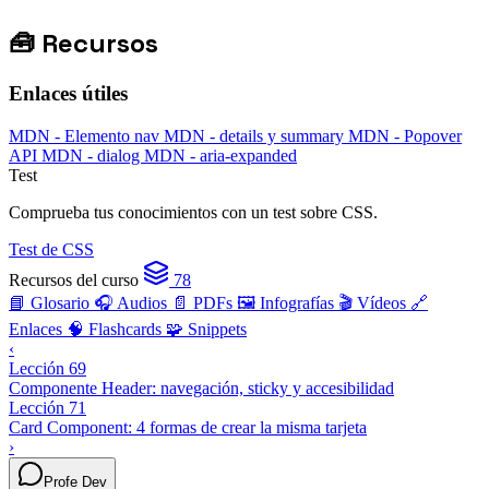
🧰
Recursos
Enlaces útiles
MDN - Elemento nav
MDN - details y summary
MDN - Popover
API
MDN - dialog
MDN - aria-expanded
Test
Comprueba tus conocimientos con un test sobre CSS.
Test de CSS
Recursos del curso
78
📘 Glosario
🎧 Audios
📄 PDFs
🖼️ Infografías
🎬 Vídeos
🔗
Enlaces
🧠 Flashcards
🧩 Snippets
‹
Lección 69
Componente Header: navegación, sticky y accesibilidad
Lección 71
Card Component: 4 formas de crear la misma tarjeta
›
Profe Dev