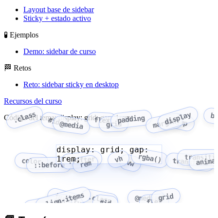
Layout base de sidebar
Sticky + estado activo
🧪 Ejemplos
Demo: sidebar de curso
🏁 Retos
Reto: sidebar sticky en desktop
Recursos del curso
.class
display
b
Código del tema: display: grid; gap: 1rem;
padding
flex
#id
margin
gap
@media
grid
display: grid; gap:
rgba()
transiti
1rem;
vh
::after
anima
color
transform
vw
rem
::before
align-items
grid
justify-content
.class
@media
flex
flex-wrap
#id