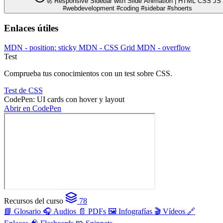
🚀 Responsive Sidebar with Slide Animation | HTML CSS JS
#webdevelopment #coding #sidebar #shoerts
Enlaces útiles
MDN - position: sticky
MDN - CSS Grid
MDN - overflow
Test
Comprueba tus conocimientos con un test sobre CSS.
Test de CSS
CodePen: UI cards con hover y layout
Abrir en CodePen
Recursos del curso
78
📘 Glosario
🎧 Audios
📄 PDFs
🖼️ Infografías
🎬 Vídeos
🔗