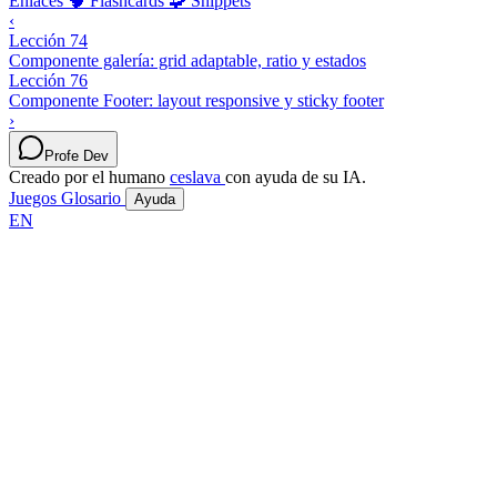
Enlaces
🧠 Flashcards
🧩 Snippets
‹
Lección 74
Componente galería: grid adaptable, ratio y estados
Lección 76
Componente Footer: layout responsive y sticky footer
›
Profe Dev
Creado por el humano
ceslava
con ayuda de su IA.
Juegos
Glosario
Ayuda
EN