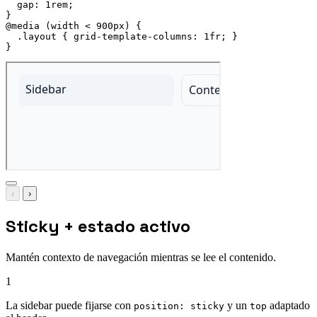
gap
:
 1rem
;
}
@media
(
width < 900px
)
{
.layout
{
grid-template-columns
:
 1fr
;
}
}
‹
›
Sticky + estado activo
Mantén contexto de navegación mientras se lee el contenido.
1
La sidebar puede fijarse con
y un
adaptado
position: sticky
top