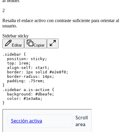
al header.
2
Resalta el enlace activo con contraste suficiente para orientar al
usuario.
Sidebar sticky
Editar
Copiar
.sidebar
{
position
:
 sticky
;
top
:
 1rem
;
align-self
:
 start
;
border
:
 1px solid #e2e8f0
;
border-radius
:
 14px
;
padding
:
 .75rem
;
}
.sidebar a.is-active
{
background
:
 #dbeafe
;
color
:
 #1e3a8a
;
}