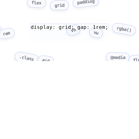
padding
flex
grid
display: grid; gap: 1rem;
rgba()
vh
vw
rem
.class
@media
fl
#id