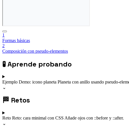
1
Formas básicas
2
Composición con pseudo-elementos
🧪
Aprende probando
Ejemplo
Demo: icono planeta
Planeta con anillo usando pseudo-elem
⌄
🏁
Retos
Reto
Reto: cara minimal con CSS
Añade ojos con ::before y ::after.
⌄