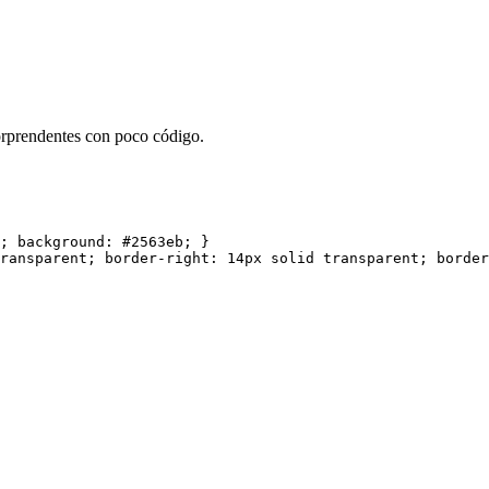
orprendentes con poco código.
;
background
:
 #2563eb
;
}
transparent
;
border-right
:
 14px solid transparent
;
border