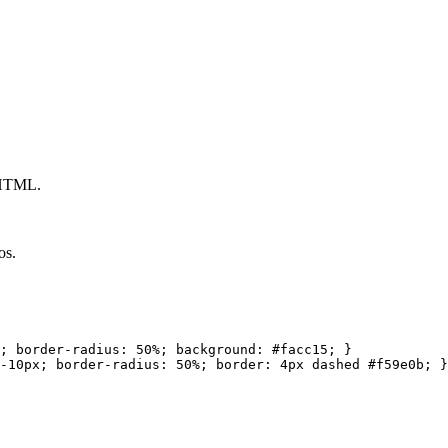
s HTML.
os.
;
border-radius
:
 50%
;
background
:
 #facc15
;
}
-10px
;
border-radius
:
 50%
;
border
:
 4px dashed #f59e0b
;
}