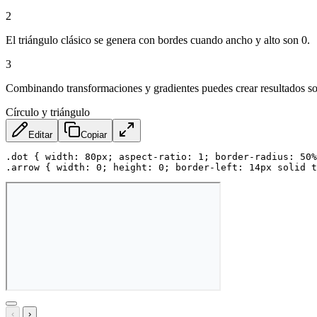
2
El triángulo clásico se genera con bordes cuando ancho y alto son 0.
3
Combinando transformaciones y gradientes puedes crear resultados s
Círculo y triángulo
Editar
Copiar
.dot
{
width
:
 80px
;
aspect-ratio
:
 1
;
border-radius
:
 50%
.arrow
{
width
:
 0
;
height
:
 0
;
border-left
:
 14px solid 
‹
›