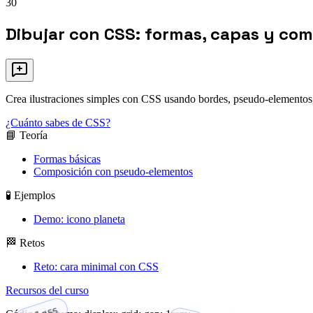
30
Dibujar con CSS: formas, capas y co
Crea ilustraciones simples con CSS usando bordes, pseudo-elementos,
¿Cuánto sabes de CSS?
📘 Teoría
Formas básicas
Composición con pseudo-elementos
🧪 Ejemplos
Demo: icono planeta
🏁 Retos
Reto: cara minimal con CSS
Recursos del curso