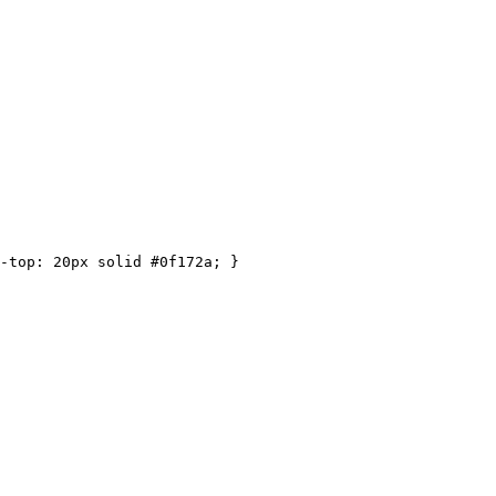
-top
:
 20px solid #0f172a
;
}