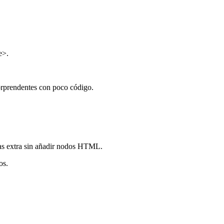
e>.
orprendentes con poco código.
as extra sin añadir nodos HTML.
os.