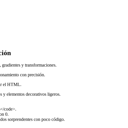
ción
 gradientes y transformaciones.
ionamiento con precisión.
iar el HTML.
s y elementos decorativos ligeros.
%</code>.
on 0.
ados sorprendentes con poco código.