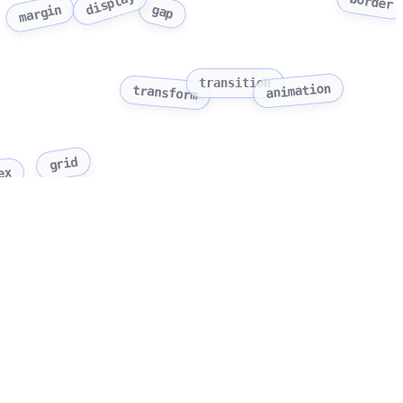
display
border
gap
margin
transition
animation
transform
grid
ex