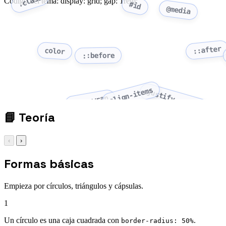
.class
Código del tema: display: grid; gap: 1rem;
#id
@media
::after
color
::before
align-items
justify-content
flex-wrap
📘
Teoría
‹
›
Formas básicas
Empieza por círculos, triángulos y cápsulas.
1
Un círculo es una caja cuadrada con
.
border-radius: 50%