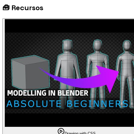
🧰
Recursos
Drawing with CSS