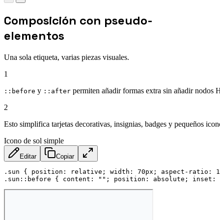
Composición con pseudo-
elementos
Una sola etiqueta, varias piezas visuales.
1
y
permiten añadir formas extra sin añadir nodo
::before
::after
2
Esto simplifica tarjetas decorativas, insignias, badges y pequeños icon
Icono de sol simple
Editar
Copiar
.sun
{
position
:
 relative
;
width
:
 70px
;
aspect-ratio
:
 1
.sun::before
{
content
:
""
;
position
:
 absolute
;
inset
:
 