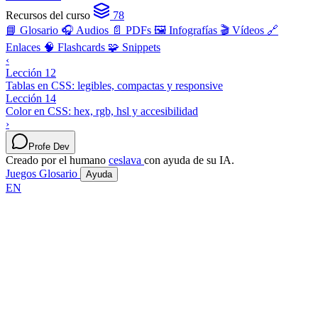
Recursos del curso
78
📘 Glosario
🎧 Audios
📄 PDFs
🖼️ Infografías
🎬 Vídeos
🔗
Enlaces
🧠 Flashcards
🧩 Snippets
‹
Lección 12
Tablas en CSS: legibles, compactas y responsive
Lección 14
Color en CSS: hex, rgb, hsl y accesibilidad
›
Profe Dev
Creado por el humano
ceslava
con ayuda de su IA.
Juegos
Glosario
Ayuda
EN