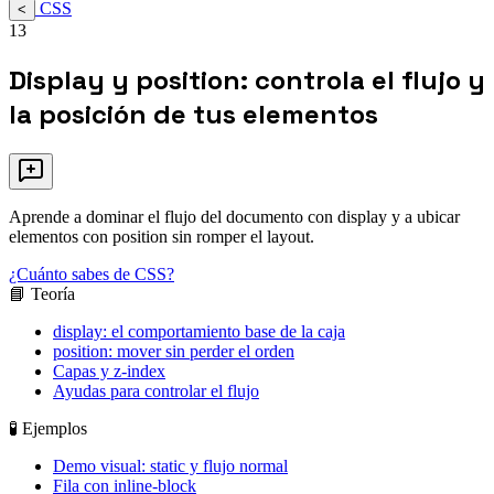
CSS
<
13
Display y position: controla el flujo y
la posición de tus elementos
Aprende a dominar el flujo del documento con display y a ubicar
elementos con position sin romper el layout.
¿Cuánto sabes de CSS?
📘 Teoría
display: el comportamiento base de la caja
position: mover sin perder el orden
Capas y z-index
Ayudas para controlar el flujo
🧪 Ejemplos
Demo visual: static y flujo normal
Fila con inline-block