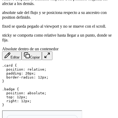
afectar a los demás.
absolute sale del flujo y se posiciona respecto a su ancestro con
position definido.
fixed se queda pegado al viewport y no se mueve con el scroll.
sticky se comporta como relative hasta llegar a un punto, donde se
fija.
Absolute dentro de un contenedor
Editar
Copiar
.card
{
position
:
 relative
;
padding
:
 20px
;
border-radius
:
 12px
;
}
.badge
{
position
:
 absolute
;
top
:
 12px
;
right
:
 12px
;
}