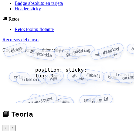
Badge absoluto en tarjeta
Header sticky
🏁 Retos
Reto: tooltip flotante
Recursos del curso
.class
display
b
Código del tema: position: sticky; top: 0;
padding
flex
#id
margin
gap
@media
grid
position: sticky;
rgba()
transiti
top: 0;
vh
::after
anima
color
transform
vw
rem
::before
align-items
grid
justify-content
.class
@media
flex
flex-wrap
#id
📘
Teoría
‹
›