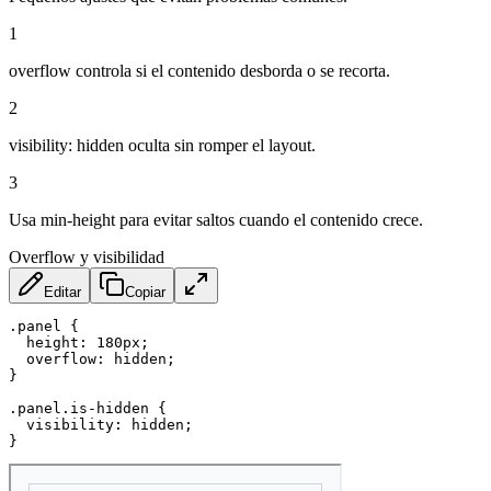
1
overflow controla si el contenido desborda o se recorta.
2
visibility: hidden oculta sin romper el layout.
3
Usa min-height para evitar saltos cuando el contenido crece.
Overflow y visibilidad
Editar
Copiar
.panel
{
height
:
 180px
;
overflow
:
 hidden
;
}
.panel.is-hidden
{
visibility
:
 hidden
;
}