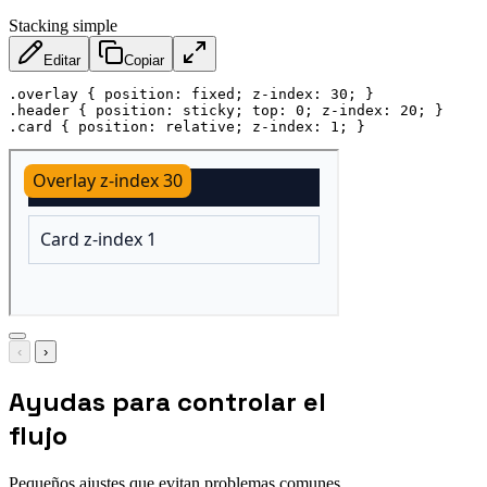
Stacking simple
Editar
Copiar
.overlay
{
position
:
 fixed
;
z-index
:
 30
;
}
.header
{
position
:
 sticky
;
top
:
 0
;
z-index
:
 20
;
}
.card
{
position
:
 relative
;
z-index
:
 1
;
}
‹
›
Ayudas para controlar el
flujo
Pequeños ajustes que evitan problemas comunes.