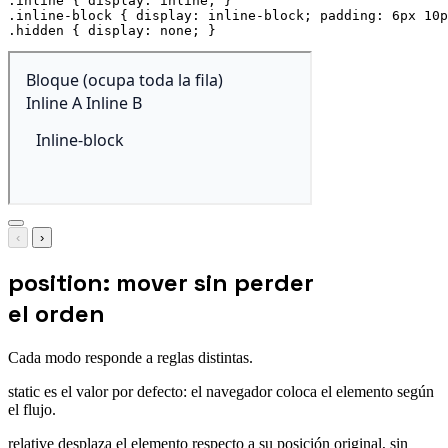
.inline
{
display
:
 inline
;
}
.inline-block
{
display
:
 inline-block
;
padding
:
 6px 10p
.hidden
{
display
:
 none
;
}
‹
›
position: mover sin perder
el orden
Cada modo responde a reglas distintas.
static es el valor por defecto: el navegador coloca el elemento según
el flujo.
relative desplaza el elemento respecto a su posición original, sin