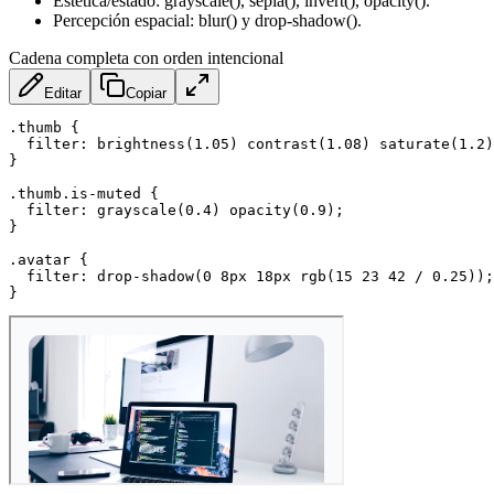
Estética/estado: grayscale(), sepia(), invert(), opacity().
Percepción espacial: blur() y drop-shadow().
Cadena completa con orden intencional
Editar
Copiar
.thumb
{
filter
:
brightness
(
1.05
)
contrast
(
1.08
)
saturate
(
1.2
)
}
.thumb.is-muted
{
filter
:
grayscale
(
0.4
)
opacity
(
0.9
)
;
}
.avatar
{
filter
:
drop-shadow
(
0 8px 18px 
rgb
(
15 23 42 / 0.25
)
)
;
}