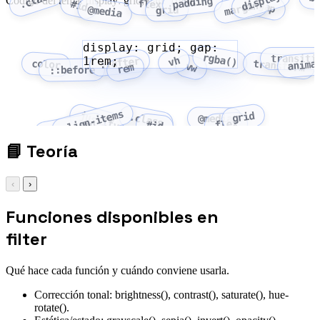
.class
display
b
Código del tema: display: grid; gap: 1rem;
padding
flex
#id
margin
gap
@media
grid
display: grid; gap:
rgba()
transiti
1rem;
vh
::after
anima
color
transform
vw
rem
::before
align-items
grid
justify-content
.class
@media
flex
flex-wrap
#id
📘
Teoría
‹
›
Funciones disponibles en
filter
Qué hace cada función y cuándo conviene usarla.
Corrección tonal: brightness(), contrast(), saturate(), hue-
rotate().