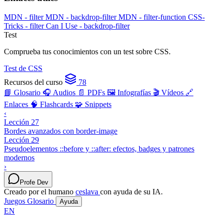
MDN - filter
MDN - backdrop-filter
MDN - filter-function
CSS-
Tricks - filter
Can I Use - backdrop-filter
Test
Comprueba tus conocimientos con un test sobre CSS.
Test de CSS
Recursos del curso
78
📘 Glosario
🎧 Audios
📄 PDFs
🖼️ Infografías
🎬 Vídeos
🔗
Enlaces
🧠 Flashcards
🧩 Snippets
‹
Lección 27
Bordes avanzados con border-image
Lección 29
Pseudoelementos ::before y ::after: efectos, badges y patrones
modernos
›
Profe Dev
Creado por el humano
ceslava
con ayuda de su IA.
Juegos
Glosario
Ayuda
EN