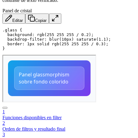
contraste de texto verificado.
Panel de cristal
Editar
Copiar
.glass
{
background
:
rgb
(
255 255 255 / 0.2
)
;
backdrop-filter
:
blur
(
10px
)
saturate
(
1.1
)
;
border
:
 1px solid 
rgb
(
255 255 255 / 0.3
)
;
}
1
Funciones disponibles en filter
2
Orden de filtros y resultado final
3