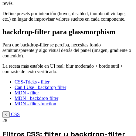
revés.
Define presets por intención (hover, disabled, thumbnail vintage,
etc.) en lugar de improvisar valores sueltos en cada componente.
backdrop-filter para glassmorphism
Para que backdrop-filter se perciba, necesitas fondo
semitransparente y algo visual detrás del panel (imagen, gradiente o
contenido).
La receta más estable en UI real: blur moderado + borde sutil +
contraste de texto verificado.
CSS-Tricks - filter
Can I Use - backdrop-filter
MDN - filter
MDN - backdrop-filter
MDN - filter-function
CSS
<
28
Filtros CSS: filter y backdrop-filter