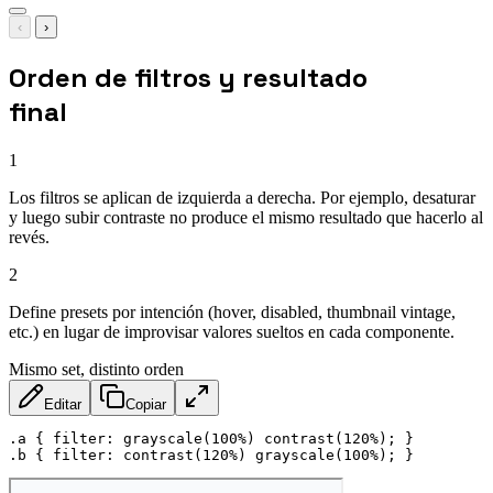
‹
›
Orden de filtros y resultado
final
1
Los filtros se aplican de izquierda a derecha. Por ejemplo, desaturar
y luego subir contraste no produce el mismo resultado que hacerlo al
revés.
2
Define presets por intención (hover, disabled, thumbnail vintage,
etc.) en lugar de improvisar valores sueltos en cada componente.
Mismo set, distinto orden
Editar
Copiar
.a
{
filter
:
grayscale
(
100%
)
contrast
(
120%
)
;
}
.b
{
filter
:
contrast
(
120%
)
grayscale
(
100%
)
;
}