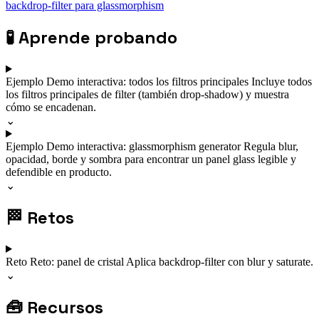
backdrop-filter para glassmorphism
🧪
Aprende probando
Ejemplo
Demo interactiva: todos los filtros principales
Incluye todos
los filtros principales de filter (también drop-shadow) y muestra
cómo se encadenan.
⌄
Ejemplo
Demo interactiva: glassmorphism generator
Regula blur,
opacidad, borde y sombra para encontrar un panel glass legible y
defendible en producto.
⌄
🏁
Retos
Reto
Reto: panel de cristal
Aplica backdrop-filter con blur y saturate.
⌄
🧰
Recursos