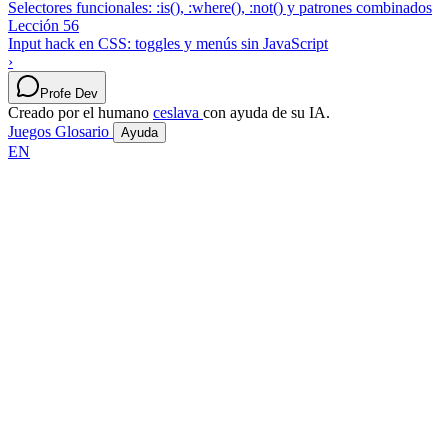
Selectores funcionales: :is(), :where(), :not() y patrones combinados
Lección 56
Input hack en CSS: toggles y menús sin JavaScript
›
Profe Dev
Creado por el humano
ceslava
con ayuda de su IA.
Juegos
Glosario
Ayuda
EN