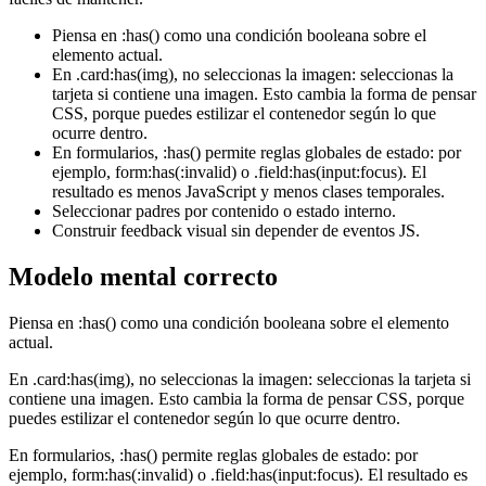
Piensa en :has() como una condición booleana sobre el
elemento actual.
En .card:has(img), no seleccionas la imagen: seleccionas la
tarjeta si contiene una imagen. Esto cambia la forma de pensar
CSS, porque puedes estilizar el contenedor según lo que
ocurre dentro.
En formularios, :has() permite reglas globales de estado: por
ejemplo, form:has(:invalid) o .field:has(input:focus). El
resultado es menos JavaScript y menos clases temporales.
Seleccionar padres por contenido o estado interno.
Construir feedback visual sin depender de eventos JS.
Modelo mental correcto
Piensa en :has() como una condición booleana sobre el elemento
actual.
En .card:has(img), no seleccionas la imagen: seleccionas la tarjeta si
contiene una imagen. Esto cambia la forma de pensar CSS, porque
puedes estilizar el contenedor según lo que ocurre dentro.
En formularios, :has() permite reglas globales de estado: por
ejemplo, form:has(:invalid) o .field:has(input:focus). El resultado es