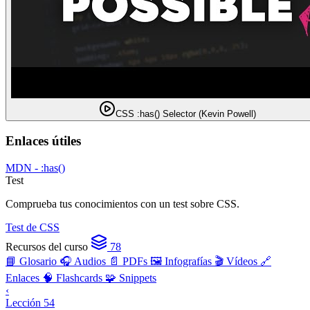
CSS :has() Selector (Kevin Powell)
Enlaces útiles
MDN - :has()
Test
Comprueba tus conocimientos con un test sobre CSS.
Test de CSS
Recursos del curso
78
📘 Glosario
🎧 Audios
📄 PDFs
🖼️ Infografías
🎬 Vídeos
🔗
Enlaces
🧠 Flashcards
🧩 Snippets
‹
Lección 54