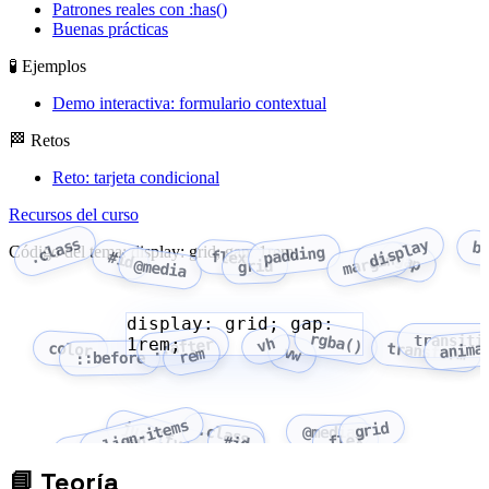
Patrones reales con :has()
Buenas prácticas
🧪 Ejemplos
Demo interactiva: formulario contextual
🏁 Retos
Reto: tarjeta condicional
Recursos del curso
.class
display
b
Código del tema: display: grid; gap: 1rem;
padding
flex
#id
margin
gap
@media
grid
display: grid; gap:
rgba()
transiti
1rem;
vh
::after
anima
color
transform
vw
rem
::before
align-items
grid
justify-content
.class
@media
flex
flex-wrap
#id
📘
Teoría