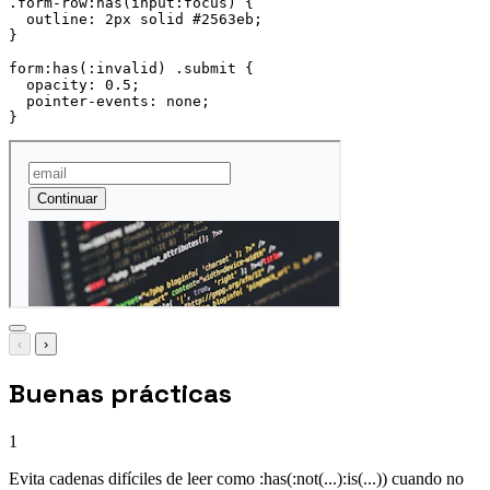
.form-row:has(input:focus)
{
outline
:
 2px solid #2563eb
;
}
form:has(:invalid) .submit
{
opacity
:
 0.5
;
pointer-events
:
 none
;
}
‹
›
Buenas prácticas
1
Evita cadenas difíciles de leer como :has(:not(...):is(...)) cuando no