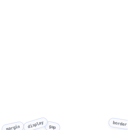
display
border
gap
margin