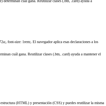
 determinan cuál gana. Reutilizar clases (.btn, .card) ayuda a
72a;, font-size: 1rem;. El navegador aplica esas declaraciones a los
minan cuál gana. Reutilizar clases (.btn, .card) ayuda a mantener el
 estructura (HTML) y presentación (CSS) y puedes reutilizar la misma