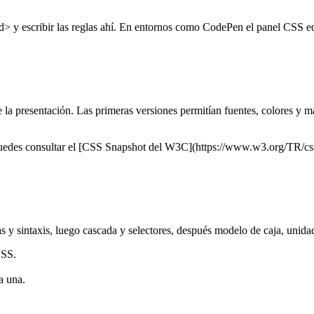
> y escribir las reglas ahí. En entornos como CodePen el panel CSS eq
a presentación. Las primeras versiones permitían fuentes, colores y má
des consultar el [CSS Snapshot del W3C](https://www.w3.org/TR/css-20
 y sintaxis, luego cascada y selectores, después modelo de caja, unida
CSS.
a una.