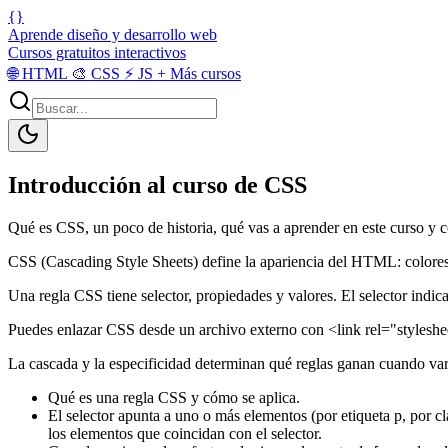
{}
Aprende diseño y desarrollo web
Cursos gratuitos interactivos
🌐
HTML
🎨
CSS
⚡
JS
+
Más cursos
Introducción al curso de CSS
Qué es CSS, un poco de historia, qué vas a aprender en este curso y c
CSS (Cascading Style Sheets) define la apariencia del HTML: colores, 
Una regla CSS tiene selector, propiedades y valores. El selector indica
Puedes enlazar CSS desde un archivo externo con <link rel="styleshee
La cascada y la especificidad determinan qué reglas ganan cuando var
Qué es una regla CSS y cómo se aplica.
El selector apunta a uno o más elementos (por etiqueta p, por cla
los elementos que coincidan con el selector.