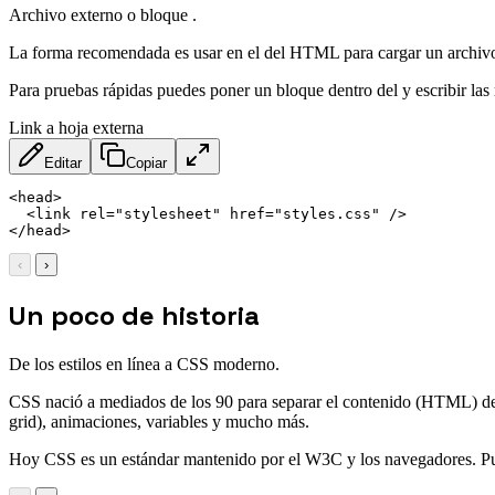
Archivo externo o bloque .
La forma recomendada es usar en el del HTML para cargar un archivo 
Para pruebas rápidas puedes poner un bloque dentro del y escribir la
Link a hoja externa
Editar
Copiar
<
head
>
<
link
rel
=
"
stylesheet
"
href
=
"
styles.css
"
/>
</
head
>
‹
›
Un poco de historia
De los estilos en línea a CSS moderno.
CSS nació a mediados de los 90 para separar el contenido (HTML) de l
grid), animaciones, variables y mucho más.
Hoy CSS es un estándar mantenido por el W3C y los navegadores. Pu