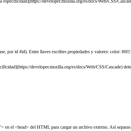
a especificidad](https://developer.mozilla.org/es/docs/Web/CSS/Cascade)
ase, por id #id). Entre llaves escribes propiedades y valores: color: #0f1
cificidad](https://developer.mozilla.org/es/docs/Web/CSS/Cascade) deter
s"> en el <head> del HTML para cargar un archivo externo. Así separas