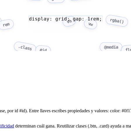
display: grid; gap: 1rem;
rgba()
vh
vw
rem
.class
@media
fl
#id
ase, por id #id). Entre llaves escribes propiedades y valores: color: #0f1
ificidad
determinan cuál gana. Reutilizar clases (.btn, .card) ayuda a ma