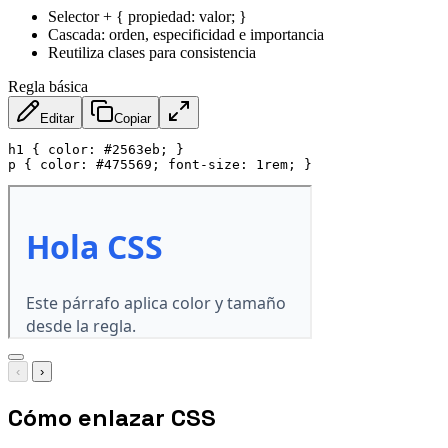
Selector + { propiedad: valor; }
Cascada: orden, especificidad e importancia
Reutiliza clases para consistencia
Regla básica
Editar
Copiar
h1
{
color
:
 #2563eb
;
}
p
{
color
:
 #475569
;
font-size
:
 1rem
;
}
‹
›
Cómo enlazar CSS