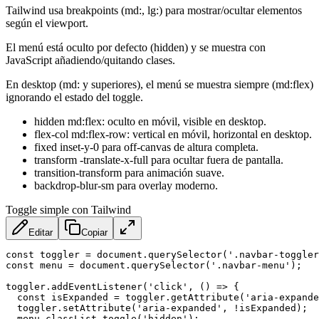
Tailwind usa breakpoints (md:, lg:) para mostrar/ocultar elementos
según el viewport.
El menú está oculto por defecto (hidden) y se muestra con
JavaScript añadiendo/quitando clases.
En desktop (md: y superiores), el menú se muestra siempre (md:flex)
ignorando el estado del toggle.
hidden md:flex: oculto en móvil, visible en desktop.
flex-col md:flex-row: vertical en móvil, horizontal en desktop.
fixed inset-y-0 para off-canvas de altura completa.
transform -translate-x-full para ocultar fuera de pantalla.
transition-transform para animación suave.
backdrop-blur-sm para overlay moderno.
Toggle simple con Tailwind
Editar
Copiar
const
 toggler 
=
 document
.
querySelector
(
'.navbar-toggler
const
 menu 
=
 document
.
querySelector
(
'.navbar-menu'
)
;
toggler
.
addEventListener
(
'click'
,
(
)
=>
{
const
 isExpanded 
=
 toggler
.
getAttribute
(
'aria-expande
  toggler
.
setAttribute
(
'aria-expanded'
,
!
isExpanded
)
;
  menu
.
classList
.
toggle
(
'hidden'
)
;