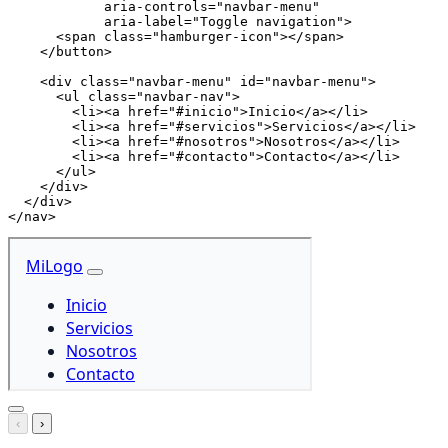
aria-controls
=
"
navbar-menu
"
aria-label
=
"
Toggle navigation
"
>
<
span
class
=
"
hamburger-icon
"
>
</
span
>
</
button
>
<
div
class
=
"
navbar-menu
"
id
=
"
navbar-menu
"
>
<
ul
class
=
"
navbar-nav
"
>
<
li
>
<
a
href
=
"
#inicio
"
>
Inicio
</
a
>
</
li
>
<
li
>
<
a
href
=
"
#servicios
"
>
Servicios
</
a
>
</
li
>
<
li
>
<
a
href
=
"
#nosotros
"
>
Nosotros
</
a
>
</
li
>
<
li
>
<
a
href
=
"
#contacto
"
>
Contacto
</
a
>
</
li
>
</
ul
>
</
div
>
</
div
>
</
nav
>
‹
›