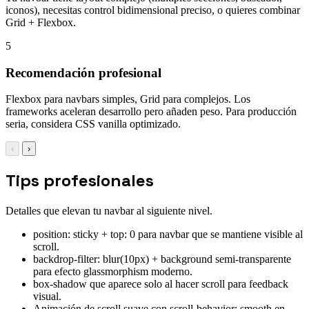
iconos), necesitas control bidimensional preciso, o quieres combinar
Grid + Flexbox.
5
Recomendación profesional
Flexbox para navbars simples, Grid para complejos. Los
frameworks aceleran desarrollo pero añaden peso. Para producción
seria, considera CSS vanilla optimizado.
‹
›
Tips profesionales
Detalles que elevan tu navbar al siguiente nivel.
position: sticky + top: 0 para navbar que se mantiene visible al
scroll.
backdrop-filter: blur(10px) + background semi-transparente
para efecto glassmorphism moderno.
box-shadow que aparece solo al hacer scroll para feedback
visual.
Animación de scroll suave con scroll-behavior: smooth en