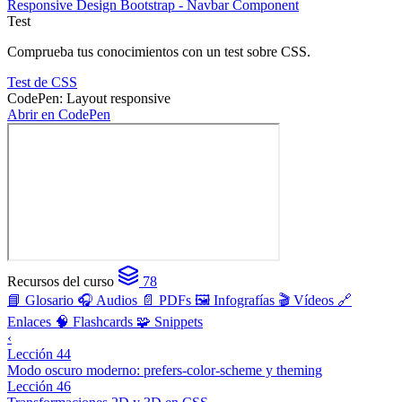
Responsive Design
Bootstrap - Navbar Component
Test
Comprueba tus conocimientos con un test sobre CSS.
Test de CSS
CodePen: Layout responsive
Abrir en CodePen
Recursos del curso
78
📘 Glosario
🎧 Audios
📄 PDFs
🖼️ Infografías
🎬 Vídeos
🔗
Enlaces
🧠 Flashcards
🧩 Snippets
‹
Lección 44
Modo oscuro moderno: prefers-color-scheme y theming
Lección 46