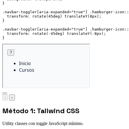
}
.navbar-toggler[aria-expanded="true"] .hamburger-icon::
transform
:
rotate
(
45deg
)
translateY
(
8px
)
;
}
.navbar-toggler[aria-expanded="true"] .hamburger-icon::
transform
:
rotate
(
-45deg
)
translateY
(
-8px
)
;
}
‹
›
Método 1: Tailwind CSS
Utility classes con toggle JavaScript mínimo.