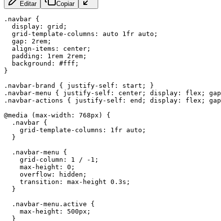
Editar
Copiar
.navbar
{
display
:
 grid
;
grid-template-columns
:
 auto 1fr auto
;
gap
:
 2rem
;
align-items
:
 center
;
padding
:
 1rem 2rem
;
background
:
 #fff
;
}
.navbar-brand
{
justify-self
:
 start
;
}
.navbar-menu
{
justify-self
:
 center
;
display
:
 flex
;
gap
.navbar-actions
{
justify-self
:
 end
;
display
:
 flex
;
gap
@media
(
max-width
:
 768px
)
{
.navbar
{
grid-template-columns
:
 1fr auto
;
}
.navbar-menu
{
grid-column
:
 1 / -1
;
max-height
:
 0
;
overflow
:
 hidden
;
transition
:
 max-height 0.3s
;
}
.navbar-menu.active
{
max-height
:
 500px
;
}