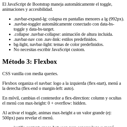
El JavaScript de Bootstrap maneja automáticamente el toggle,
animaciones y accesibilidad.
.navbar-expand-lg: colapsa en pantallas menores a lg (992px).
.navbar-toggler automáticamente conectado con data-bs-
toggle y data-bs-target.
.collapse .navbar-collapse: animación de altura incluida.
.navbar-nav con .nav-link: estilos predefinidos.
bg-light, navbar-light: temas de color predefinidos.
No necesitas escribir JavaScript custom.
Método 3: Flexbox
CSS vanilla con media queries.
Flexbox organiza el navbar: logo a la izquierda (flex-start), menú a
la derecha (flex-end o margin-left: auto).
En móvil, cambias el contenedor a flex-direction: column y ocultas
el menú con max-height: 0 + overflow: hidden.
Al activar el toggle, animas max-height a un valor grande (ej:
500px) para revelar el menú.