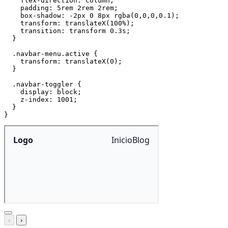
flex-direction
:
 column
;
padding
:
 5rem 2rem 2rem
;
box-shadow
:
 -2px 0 8px 
rgba
(
0
,
0
,
0
,
0.1
)
;
transform
:
translateX
(
100%
)
;
transition
:
 transform 0.3s
;
}
.navbar-menu.active
{
transform
:
translateX
(
0
)
;
}
.navbar-toggler
{
display
:
 block
;
z-index
:
 1001
;
}
}
‹
›