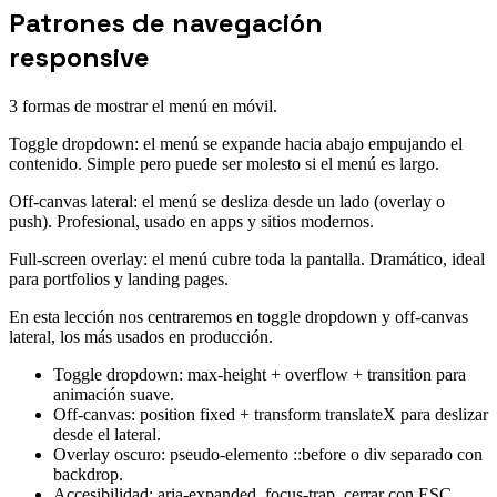
Patrones de navegación
responsive
3 formas de mostrar el menú en móvil.
Toggle dropdown: el menú se expande hacia abajo empujando el
contenido. Simple pero puede ser molesto si el menú es largo.
Off-canvas lateral: el menú se desliza desde un lado (overlay o
push). Profesional, usado en apps y sitios modernos.
Full-screen overlay: el menú cubre toda la pantalla. Dramático, ideal
para portfolios y landing pages.
En esta lección nos centraremos en toggle dropdown y off-canvas
lateral, los más usados en producción.
Toggle dropdown: max-height + overflow + transition para
animación suave.
Off-canvas: position fixed + transform translateX para deslizar
desde el lateral.
Overlay oscuro: pseudo-elemento ::before o div separado con
backdrop.
Accesibilidad: aria-expanded, focus-trap, cerrar con ESC.