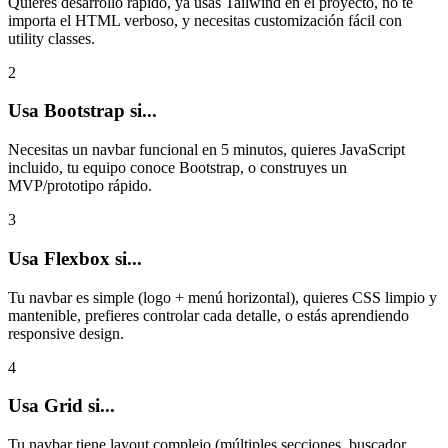
Quieres desarrollo rápido, ya usas Tailwind en el proyecto, no te
importa el HTML verboso, y necesitas customización fácil con
utility classes.
2
Usa Bootstrap si...
Necesitas un navbar funcional en 5 minutos, quieres JavaScript
incluido, tu equipo conoce Bootstrap, o construyes un
MVP/prototipo rápido.
3
Usa Flexbox si...
Tu navbar es simple (logo + menú horizontal), quieres CSS limpio y
mantenible, prefieres controlar cada detalle, o estás aprendiendo
responsive design.
4
Usa Grid si...
Tu navbar tiene layout complejo (múltiples secciones, buscador,