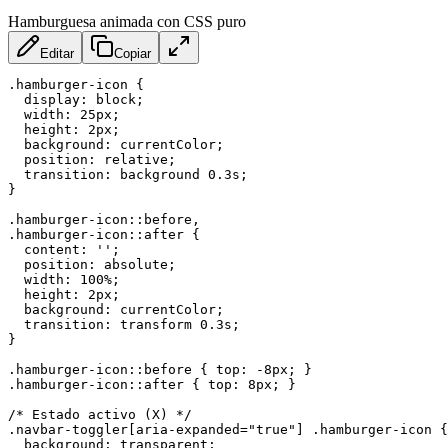
Hamburguesa animada con CSS puro
Editar
Copiar
.hamburger-icon
{
display
:
 block
;
width
:
 25px
;
height
:
 2px
;
background
:
 currentColor
;
position
:
 relative
;
transition
:
 background 0.3s
;
}
.hamburger-icon::before,

.hamburger-icon::after
{
content
:
''
;
position
:
 absolute
;
width
:
 100%
;
height
:
 2px
;
background
:
 currentColor
;
transition
:
 transform 0.3s
;
}
.hamburger-icon::before
{
top
:
 -8px
;
}
.hamburger-icon::after
{
top
:
 8px
;
}
/* Estado activo (X) */
.navbar-toggler[aria-expanded="true"] .hamburger-icon
{
background
:
 transparent
;