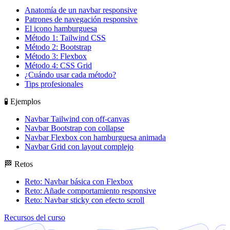
Anatomía de un navbar responsive
Patrones de navegación responsive
El icono hamburguesa
Método 1: Tailwind CSS
Método 2: Bootstrap
Método 3: Flexbox
Método 4: CSS Grid
¿Cuándo usar cada método?
Tips profesionales
🧪 Ejemplos
Navbar Tailwind con off-canvas
Navbar Bootstrap con collapse
Navbar Flexbox con hamburguesa animada
Navbar Grid con layout complejo
🏁 Retos
Reto: Navbar básica con Flexbox
Reto: Añade comportamiento responsive
Reto: Navbar sticky con efecto scroll
Recursos del curso