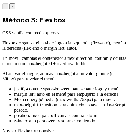
‹
›
Método 3: Flexbox
CSS vanilla con media queries.
Flexbox organiza el navbar: logo a la izquierda (flex-start), menú a
la derecha (flex-end o margin-left: auto).
En móvil, cambias el contenedor a flex-direction: column y ocultas
el menú con max-height: 0 + overflow: hidden.
Al activar el toggle, animas max-height a un valor grande (ej:
500px) para revelar el menú.
justify-content: space-between para separar logo y menú.
margin-left: auto en el menú para empujarlo a la derecha.
Media query @media (max-width: 768px) para móvil.
max-height + transition para animación suave sin JavaScript
pesado.
position: fixed para off-canvas con transform.
z-index alto para overlay sobre el contenido.
Navbar Flexbox responsive