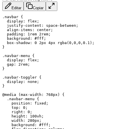
Editar
Copiar
.navbar
{
display
:
 flex
;
justify-content
:
 space-between
;
align-items
:
 center
;
padding
:
 1rem 2rem
;
background
:
 #fff
;
box-shadow
:
 0 2px 4px 
rgba
(
0
,
0
,
0
,
0.1
)
;
}
.navbar-menu
{
display
:
 flex
;
gap
:
 2rem
;
}
.navbar-toggler
{
display
:
 none
;
}
@media
(
max-width
:
 768px
)
{
.navbar-menu
{
position
:
 fixed
;
top
:
 0
;
right
:
 0
;
height
:
 100vh
;
width
:
 280px
;
background
:
 #fff
;