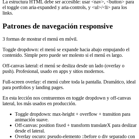
La estructura HTML debe ser accesible: usar <nav>, <button> para
el toggle con aria-expanded y aria-controls, y <ul>/<li> para los
links.
Patrones de navegación responsive
3 formas de mostrar el menú en móvil.
Toggle dropdown: el menú se expande hacia abajo empujando el
contenido. Simple pero puede ser molesto si el menú es largo.
Off-canvas lateral: el menú se desliza desde un lado (overlay o
push). Profesional, usado en apps y sitios modernos.
Full-screen overlay: el menú cubre toda la pantalla. Dramático, ideal
para portfolios y landing pages.
En esta lección nos centraremos en toggle dropdown y off-canvas
lateral, los más usados en producción.
Toggle dropdown: max-height + overflow + transition para
animación suave.
Off-canvas: position fixed + transform translateX para deslizar
desde el lateral.
Overlay oscuro: pseudo-elemento ::before o div separado con