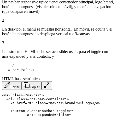
Un navbar responsive típico tiene: contenedor principal, logo/brand,
botón hamburguesa (visible solo en móvil), y menú de navegación
(que colapsa en móvil).
2
En desktop, el menú se muestra horizontal. En móvil, se oculta y el
botón hamburguesa lo despliega vertical u off-canvas.
3
La estructura HTML debe ser accesible: usar , para el toggle con
aria-expanded y aria-controls, y
/
para los links.
HTML base semántico
Editar
Copiar
<
nav
class
=
"
navbar
"
>
<
div
class
=
"
navbar-container
"
>
<
a
href
=
"
#
"
class
=
"
navbar-brand
"
>
MiLogo
</
a
>
<
button
class
=
"
navbar-toggler
"
aria-expanded
=
"
false
"