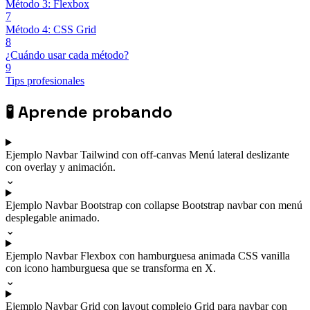
Método 3: Flexbox
7
Método 4: CSS Grid
8
¿Cuándo usar cada método?
9
Tips profesionales
🧪
Aprende probando
Ejemplo
Navbar Tailwind con off-canvas
Menú lateral deslizante
con overlay y animación.
⌄
Ejemplo
Navbar Bootstrap con collapse
Bootstrap navbar con menú
desplegable animado.
⌄
Ejemplo
Navbar Flexbox con hamburguesa animada
CSS vanilla
con icono hamburguesa que se transforma en X.
⌄
Ejemplo
Navbar Grid con layout complejo
Grid para navbar con