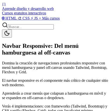
{}
Aprende diseño y desarrollo web
Cursos gratuitos interactivos
🌐
HTML
🎨
CSS
⚡
JS
+
Más cursos
Navbar Responsive: Del menú
hamburguesa al off-canvas
Domina la creación de navegaciones profesionales responsive con
menú hamburguesa y panel off-canvas usando Tailwind, Bootstrap,
Flexbox y Grid.
El navbar responsive es el componente más crítico de cualquier sitio
web moderno.
Aprenderás a crear menús que colapsan a hamburguesa en móvil y
se expanden en off-canvas o dropdown.
Verás 4 implementaciones: con frameworks (Tailwind, Bootstrap) y
CSS vanilla (Flexbox, Grid), todas con JavaScript mínimo.