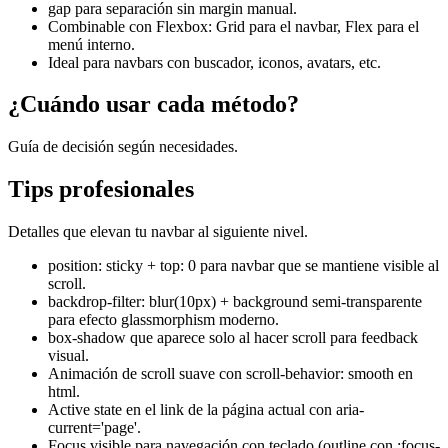
gap para separación sin margin manual.
Combinable con Flexbox: Grid para el navbar, Flex para el
menú interno.
Ideal para navbars con buscador, iconos, avatars, etc.
¿Cuándo usar cada método?
Guía de decisión según necesidades.
Tips profesionales
Detalles que elevan tu navbar al siguiente nivel.
position: sticky + top: 0 para navbar que se mantiene visible al
scroll.
backdrop-filter: blur(10px) + background semi-transparente
para efecto glassmorphism moderno.
box-shadow que aparece solo al hacer scroll para feedback
visual.
Animación de scroll suave con scroll-behavior: smooth en
html.
Active state en el link de la página actual con aria-
current='page'.
Focus visible para navegación con teclado (outline con :focus-