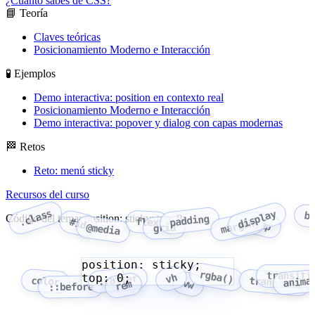
¿Cuánto sabes de CSS?
📘 Teoría
Claves teóricas
Posicionamiento Moderno e Interacción
🧪 Ejemplos
Demo interactiva: position en contexto real
Posicionamiento Moderno e Interacción
Demo interactiva: popover y dialog con capas modernas
🏁 Retos
Reto: menú sticky
Recursos del curso
.class
display
b
Código del tema: position: sticky; top: 0;
padding
flex
#id
margin
gap
@media
grid
position: sticky;
rgba()
transiti
top: 0;
vh
::after
anima
color
transform
vw
rem
::before