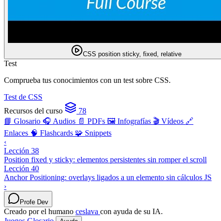
CSS position sticky, fixed, relative
Test
Comprueba tus conocimientos con un test sobre CSS.
Test de CSS
Recursos del curso
78
📘 Glosario
🎧 Audios
📄 PDFs
🖼️ Infografías
🎬 Vídeos
🔗
Enlaces
🧠 Flashcards
🧩 Snippets
‹
Lección 38
Position fixed y sticky: elementos persistentes sin romper el scroll
Lección 40
Anchor Positioning: overlays ligados a un elemento sin cálculos JS
›
Profe Dev
Creado por el humano
ceslava
con ayuda de su IA.
Juegos
Glosario