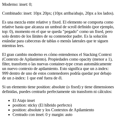
Moderno: inset: 0;
Combinado: inset: 10px 20px; (10px arriba/abajo, 20px a los lados).
Es una mezcla entre relative y fixed. El elemento se comporta como
relative hasta que alcanza un umbral de scroll definido (por ejemplo,
top: 0), momento en el que se queda "pegado" como un fixed, pero
solo dentro de los límites de su contenedor padre. Es la solución
estándar para cabeceras de tablas o menús laterales que te siguen
mientras lees.
El gran cambio moderno es cómo entendemos el Stacking Context
(Contexto de Apilamiento). Propiedades como opacity (menor a 1),
filter, transform o las nuevas container-type crean automáticamente
un nuevo contexto de apilamiento. Esto significa que un z-index:
999 dentro de uno de estos contenedores podría quedar por debajo
de un z-index: 1 que esté fuera de él.
Si un elemento tiene position: absolute (o fixed) y tiene dimensiones
definidas, puedes centrarlo perfectamente sin transform ni cálculos:
El Atajo inset
position: sticky (El híbrido perfecto)
position: absolute y los Contextos de Apilamiento
Centrado con inset: 0 y margin: auto