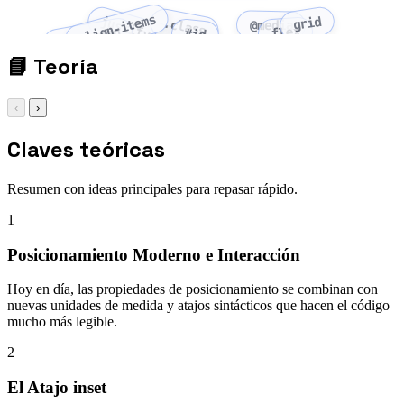
align-items
grid
justify-content
.class
@media
flex
flex-wrap
#id
📘
Teoría
‹
›
Claves teóricas
Resumen con ideas principales para repasar rápido.
1
Posicionamiento Moderno e Interacción
Hoy en día, las propiedades de posicionamiento se combinan con
nuevas unidades de medida y atajos sintácticos que hacen el código
mucho más legible.
2
El Atajo inset