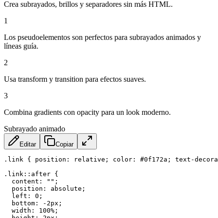
Crea subrayados, brillos y separadores sin más HTML.
1
Los pseudoelementos son perfectos para subrayados animados y
líneas guía.
2
Usa transform y transition para efectos suaves.
3
Combina gradients con opacity para un look moderno.
Subrayado animado
Editar
Copiar
.link
{
position
:
 relative
;
color
:
 #0f172a
;
text-decora
.link::after
{
content
:
""
;
position
:
 absolute
;
left
:
 0
;
bottom
:
 -2px
;
width
:
 100%
;
height
:
 2px
;