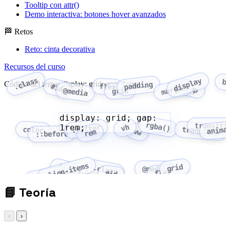
Tooltip con attr()
Demo interactiva: botones hover avanzados
🏁 Retos
Reto: cinta decorativa
Recursos del curso
.class
display
b
Código del tema: display: grid; gap: 1rem;
padding
flex
#id
margin
gap
@media
grid
display: grid; gap:
rgba()
transiti
1rem;
vh
::after
anima
color
transform
vw
rem
::before
align-items
grid
justify-content
.class
@media
flex
flex-wrap
#id
📘
Teoría
‹
›