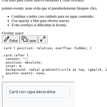
Usa inset para cubrir todo el elemento y crear overlays.
pointer-events: none evita que el pseudoelemento bloquee clics.
Combina z-index con cuidado para no tapar contenido.
Usa opacity y blur para efectos suaves.
Evita overlays si dificultan la lectura.
Overlay suave
Editar
Copiar
.card
{
position
:
 relative
;
overflow
:
 hidden
;
}
.card::after
{
content
:
""
;
position
:
 absolute
;
inset
:
 0
;
background
:
radial-gradient
(
circle at top
,
rgba
(
14
,
 1
pointer-events
:
 none
;
}