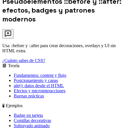
Pseudoelementos ::before y ::after:
efectos, badges y patrones
modernos
Usa ::before y ::after para crear decoraciones, overlays y UI sin
HTML extra.
¿Cuánto sabes de CSS?
📘 Teoría
Fundamentos: content y flujo
Posicionamiento y capas
attr(): datos desde el HTML
Efectos y microinteracciones
Buenas prácticas
🧪 Ejemplos
Badge en tarjeta
Comillas decorativas
Subrayado animado