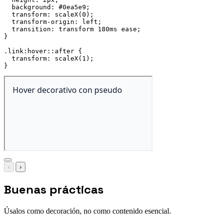
background
:
 #0ea5e9
;
transform
:
scaleX
(
0
)
;
transform-origin
:
 left
;
transition
:
 transform 180ms ease
;
}
.link:hover::after
{
transform
:
scaleX
(
1
)
;
}
‹
›
Buenas prácticas
Úsalos como decoración, no como contenido esencial.