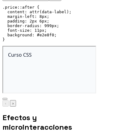
.price::after
{
content
:
attr
(
data-label
)
;
margin-left
:
 8px
;
padding
:
 2px 6px
;
border-radius
:
 999px
;
font-size
:
 11px
;
background
:
 #e2e8f0
;
}
‹
›
Efectos y
microinteracciones