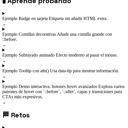
🧪
Aprende probando
Ejemplo
Badge en tarjeta
Etiqueta sin añadir HTML extra.
⌄
Ejemplo
Comillas decorativas
Añade una comilla grande con
::before.
⌄
Ejemplo
Subrayado animado
Efecto moderno al pasar el mouse.
⌄
Ejemplo
Tooltip con attr()
Usa data-tip para mostrar información.
⌄
Ejemplo
Demo interactiva: botones hover avanzados
Explora varios
patrones de hover con `::before`, `::after`, capas y transiciones para
CTAs más expresivos.
⌄
🏁
Retos