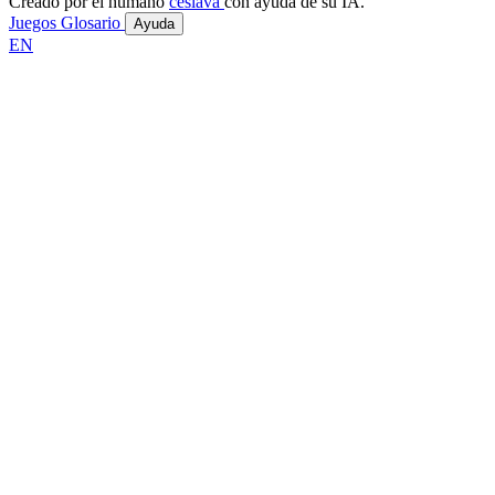
Creado por el humano
ceslava
con ayuda de su IA.
Juegos
Glosario
Ayuda
EN