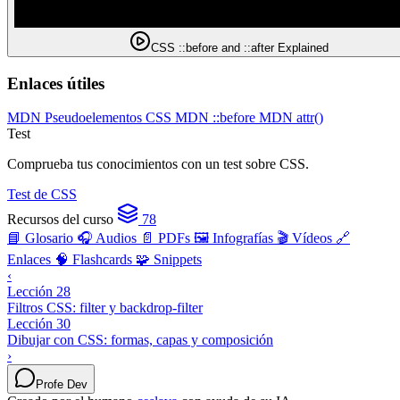
CSS ::before and ::after Explained
Enlaces útiles
MDN Pseudoelementos CSS
MDN ::before
MDN attr()
Test
Comprueba tus conocimientos con un test sobre CSS.
Test de CSS
Recursos del curso
78
📘 Glosario
🎧 Audios
📄 PDFs
🖼️ Infografías
🎬 Vídeos
🔗
Enlaces
🧠 Flashcards
🧩 Snippets
‹
Lección 28
Filtros CSS: filter y backdrop-filter
Lección 30
Dibujar con CSS: formas, capas y composición
›
Profe Dev