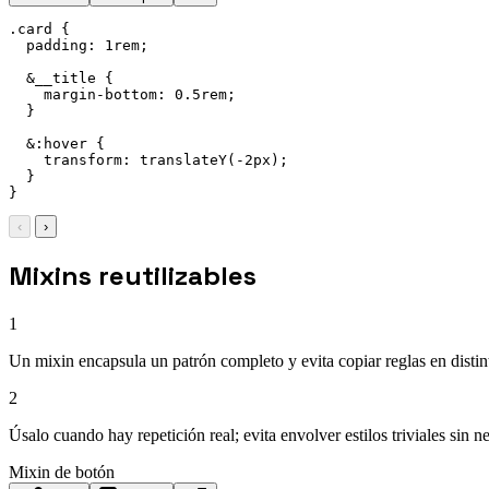
.card {

  padding: 1rem;

  &__title {

    margin-bottom: 0.5rem;

  }

  &:hover {

    transform: translateY(-2px);

  }

}
‹
›
Mixins reutilizables
1
Un mixin encapsula un patrón completo y evita copiar reglas en disti
2
Úsalo cuando hay repetición real; evita envolver estilos triviales sin n
Mixin de botón