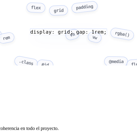
padding
flex
grid
display: grid; gap: 1rem;
rgba()
vh
vw
rem
.class
@media
fl
#id
oherencia en todo el proyecto.