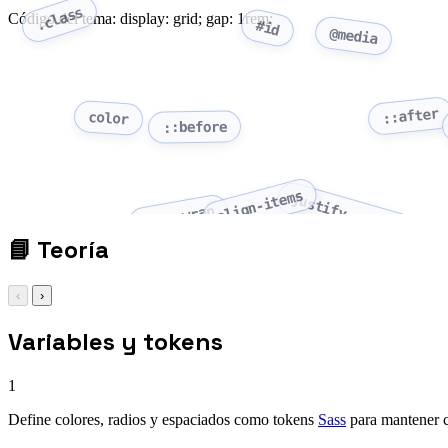
.class
Código del tema: display: grid; gap: 1rem;
#id
@media
::after
color
::before
align-items
justify-content
flex-wrap
📘
Teoría
‹
›
Variables y tokens
1
Define colores, radios y espaciados como tokens
Sass
para mantener c