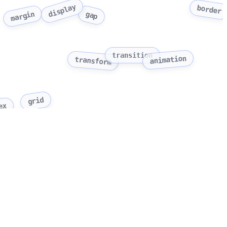
display
border
gap
margin
transition
animation
transform
grid
ex