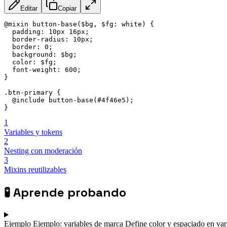
Editar
Copiar
@mixin button-base($bg, $fg: white) {

  padding: 10px 16px;

  border-radius: 10px;

  border: 0;

  background: $bg;

  color: $fg;

  font-weight: 600;

}

.btn-primary {

  @include button-base(#4f46e5);

}
1
Variables y tokens
2
Nesting con moderación
3
Mixins reutilizables
🧪
Aprende probando
Ejemplo
Ejemplo: variables de marca
Define color y espaciado en var