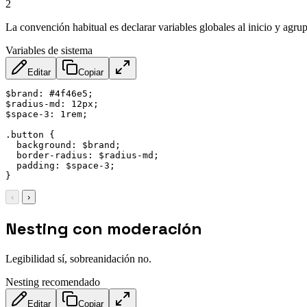
2
La convención habitual es declarar variables globales al inicio y agrup
Variables de sistema
Editar
Copiar
$brand: #4f46e5;

$radius-md: 12px;

$space-3: 1rem;

.button {

  background: $brand;

  border-radius: $radius-md;

  padding: $space-3;

}
‹
›
Nesting con moderación
Legibilidad sí, sobreanidación no.
Nesting recomendado
Editar
Copiar