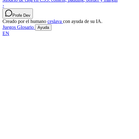
›
Profe Dev
Creado por el humano
ceslava
con ayuda de su IA.
Juegos
Glosario
Ayuda
EN