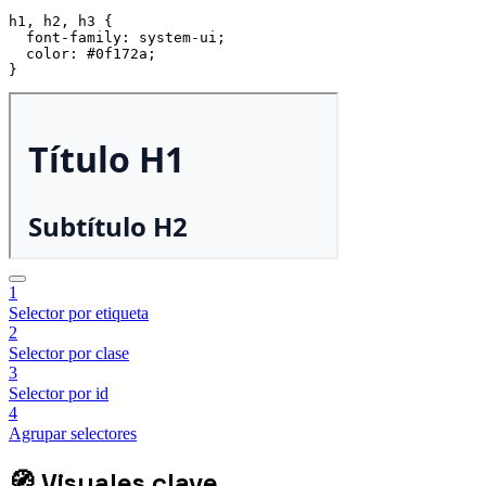
h1, h2, h3
{
font-family
:
 system-ui
;
color
:
 #0f172a
;
}
1
Selector por etiqueta
2
Selector por clase
3
Selector por id
4
Agrupar selectores
🧭
Visuales clave