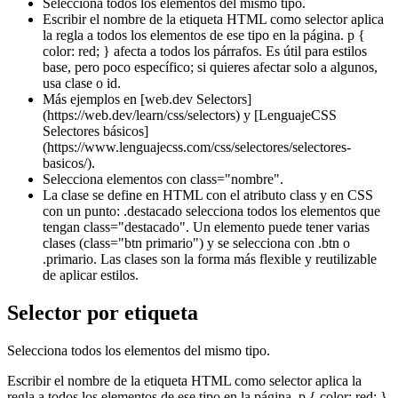
Selecciona todos los elementos del mismo tipo.
Escribir el nombre de la etiqueta HTML como selector aplica
la regla a todos los elementos de ese tipo en la página. p {
color: red; } afecta a todos los párrafos. Es útil para estilos
base, pero poco específico; si quieres afectar solo a algunos,
usa clase o id.
Más ejemplos en [web.dev Selectors]
(https://web.dev/learn/css/selectors) y [LenguajeCSS
Selectores básicos]
(https://www.lenguajecss.com/css/selectores/selectores-
basicos/).
Selecciona elementos con class="nombre".
La clase se define en HTML con el atributo class y en CSS
con un punto: .destacado selecciona todos los elementos que
tengan class="destacado". Un elemento puede tener varias
clases (class="btn primario") y se selecciona con .btn o
.primario. Las clases son la forma más flexible y reutilizable
de aplicar estilos.
Selector por etiqueta
Selecciona todos los elementos del mismo tipo.
Escribir el nombre de la etiqueta HTML como selector aplica la
regla a todos los elementos de ese tipo en la página. p { color: red; }