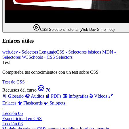
CSS Selectors Tutorial (Web Dev Simplified)
Enlaces útiles
web.dev - Selectors
LenguajeCSS - Selectores básicos
MDN -
Selectores
W3Schools - CSS Selectors
Test
Comprueba tus conocimientos con un test sobre CSS.
Test de CSS
Recursos del curso
78
📘 Glosario
🎧 Audios
📄 PDFs
🖼️ Infografías
🎬 Vídeos
🔗
Enlaces
🧠 Flashcards
🧩 Snippets
‹
Lección 06
Especificidad en CSS
Lección 08
Modelo de caja en CSS: content, padding, border y margin