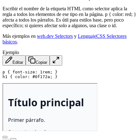
Escribir el nombre de la etiqueta HTML como selector aplica la
regla a todos los elementos de ese tipo en la página. p { color: red; }
afecta a todos los párrafos. Es útil para estilos base, pero poco
específico; si quieres afectar solo a algunos, usa clase o id.
Más ejemplos en
web.dev Selectors
y
LenguajeCSS Selectores
básicos
.
Ejemplo
Editar
Copiar
p
{
font-size
:
 1rem
;
}
h1
{
color
:
 #0f172a
;
}