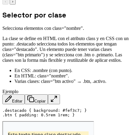
‹
›
Selector por clase
Selecciona elementos con class="nombre".
La clase se define en HTML con el atributo class y en CSS con un
punto: .destacado selecciona todos los elementos que tengan
class="destacado". Un elemento puede tener varias clases
(class="btn primario") y se selecciona con .btn o .primario. Las
clases son la forma más flexible y reutilizable de aplicar estilos.
En CSS: .nombre (con punto).
En HTML: class="nombre".
Varias clases: class="btn activo" → .btn, .activo.
Ejemplo
Editar
Copiar
.destacado
{
background
:
 #fef3c7
;
}
.btn
{
padding
:
 0.5rem 1rem
;
}