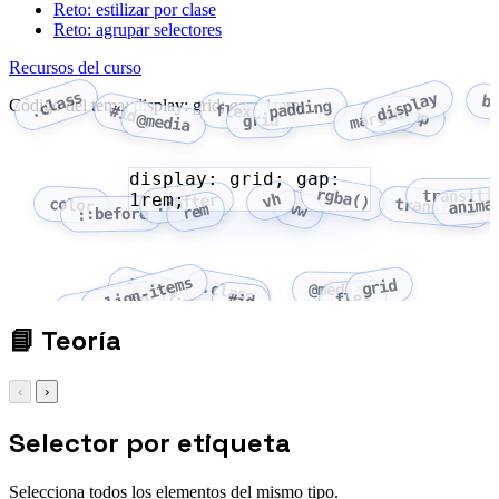
Reto: estilizar por clase
Reto: agrupar selectores
Recursos del curso
.class
display
b
Código del tema: display: grid; gap: 1rem;
padding
flex
#id
margin
gap
@media
grid
display: grid; gap:
rgba()
transiti
1rem;
vh
::after
anima
color
transform
vw
rem
::before
align-items
grid
justify-content
.class
@media
flex
flex-wrap
#id
📘
Teoría
‹
›
Selector por etiqueta
Selecciona todos los elementos del mismo tipo.