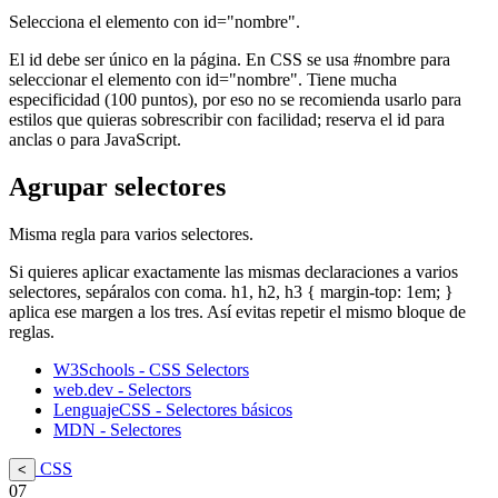
Selecciona el elemento con id="nombre".
El id debe ser único en la página. En CSS se usa #nombre para
seleccionar el elemento con id="nombre". Tiene mucha
especificidad (100 puntos), por eso no se recomienda usarlo para
estilos que quieras sobrescribir con facilidad; reserva el id para
anclas o para JavaScript.
Agrupar selectores
Misma regla para varios selectores.
Si quieres aplicar exactamente las mismas declaraciones a varios
selectores, sepáralos con coma. h1, h2, h3 { margin-top: 1em; }
aplica ese margen a los tres. Así evitas repetir el mismo bloque de
reglas.
W3Schools - CSS Selectors
web.dev - Selectors
LenguajeCSS - Selectores básicos
MDN - Selectores
CSS
<
07