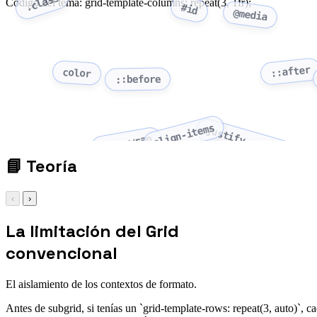
.class
Código del tema: grid-template-columns: repeat(3, 1fr);
#id
@media
::after
color
::before
align-items
justify-content
flex-wrap
📘
Teoría
‹
›
La limitación del Grid
convencional
El aislamiento de los contextos de formato.
Antes de subgrid, si tenías un `grid-template-rows: repeat(3, auto)`, cada