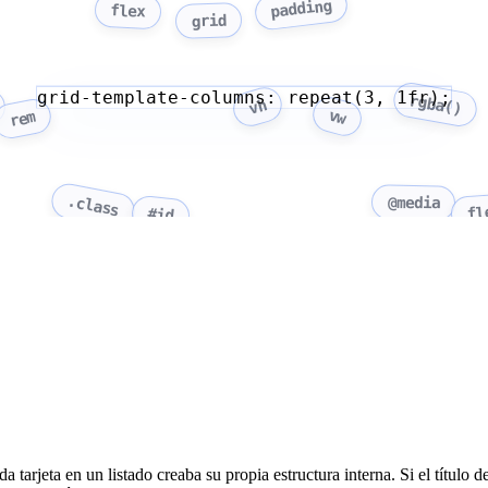
padding
flex
grid
grid-template-columns: repeat(3, 1fr);
rgba()
vh
vw
rem
.class
@media
fl
#id
 tarjeta en un listado creaba su propia estructura interna. Si el título de