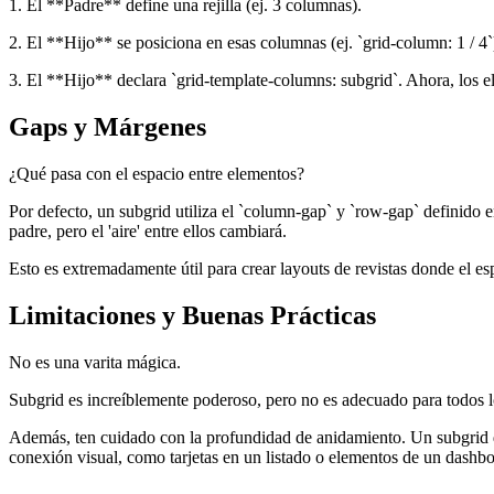
1. El **Padre** define una rejilla (ej. 3 columnas).
2. El **Hijo** se posiciona en esas columnas (ej. `grid-column: 1 / 4`)
3. El **Hijo** declara `grid-template-columns: subgrid`. Ahora, los e
Gaps y Márgenes
¿Qué pasa con el espacio entre elementos?
Por defecto, un subgrid utiliza el `column-gap` y `row-gap` definido en
padre, pero el 'aire' entre ellos cambiará.
Esto es extremadamente útil para crear layouts de revistas donde el es
Limitaciones y Buenas Prácticas
No es una varita mágica.
Subgrid es increíblemente poderoso, pero no es adecuado para todos l
Además, ten cuidado con la profundidad de anidamiento. Un subgrid de
conexión visual, como tarjetas en un listado o elementos de un dashbo