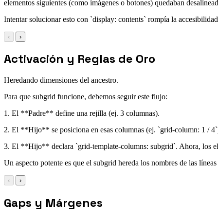
elementos siguientes (como imágenes o botones) quedaban desalineado
Intentar solucionar esto con `display: contents` rompía la accesibilid
‹
›
Activación y Reglas de Oro
Heredando dimensiones del ancestro.
Para que subgrid funcione, debemos seguir este flujo:
1. El **Padre** define una rejilla (ej. 3 columnas).
2. El **Hijo** se posiciona en esas columnas (ej. `grid-column: 1 / 4`)
3. El **Hijo** declara `grid-template-columns: subgrid`. Ahora, los e
Un aspecto potente es que el subgrid hereda los nombres de las línea
‹
›
Gaps y Márgenes