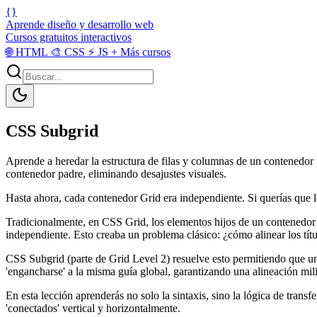
{}
Aprende diseño y desarrollo web
Cursos gratuitos interactivos
🌐
HTML
🎨
CSS
⚡
JS
+
Más cursos
CSS Subgrid
Aprende a heredar la estructura de filas y columnas de un contenedor 
contenedor padre, eliminando desajustes visuales.
Hasta ahora, cada contenedor Grid era independiente. Si querías que los
Tradicionalmente, en CSS Grid, los elementos hijos de un contenedor gri
independiente. Esto creaba un problema clásico: ¿cómo alinear los títul
CSS Subgrid (parte de Grid Level 2) resuelve esto permitiendo que un
'engancharse' a la misma guía global, garantizando una alineación mili
En esta lección aprenderás no solo la sintaxis, sino la lógica de tra
'conectados' vertical y horizontalmente.