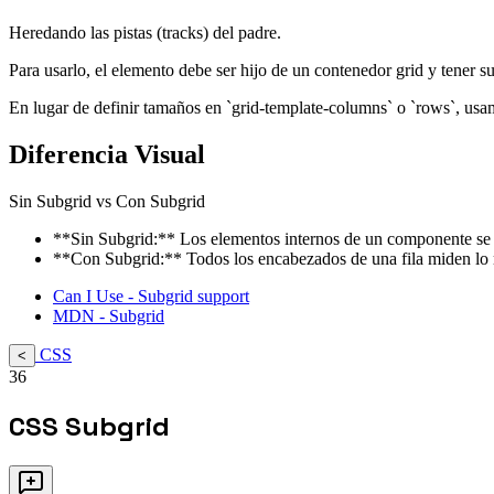
Heredando las pistas (tracks) del padre.
Para usarlo, el elemento debe ser hijo de un contenedor grid y tener su
En lugar de definir tamaños en `grid-template-columns` o `rows`, usam
Diferencia Visual
Sin Subgrid vs Con Subgrid
**Sin Subgrid:** Los elementos internos de un componente se aj
**Con Subgrid:** Todos los encabezados de una fila miden lo m
Can I Use - Subgrid support
MDN - Subgrid
CSS
<
36
CSS Subgrid