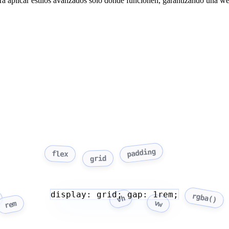
a aplicar estilos avanzados solo donde funcionen, garantizando una web
padding
flex
grid
display: grid; gap: 1rem;
rgba()
vh
vw
rem