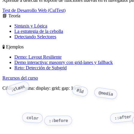
Aprende a detectar el soporte de funciones nuevas en el navegador par
Test de Desarrollo Web (CulTest)
📘 Teoría
Sintaxis y Lógica
La estrategia de la cebolla
Detectando Selectores
🧪 Ejemplos
Demo: Layout Resiliente
Demo interactiva: masonry con grid-lanes y fallback
Reto: Detección de Subgrid
Recursos del curso
.class
Código del tema: display: grid; gap: 1rem;
#id
@media
::after
color
::before