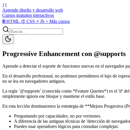
{}
Aprende diseño y desarrollo web
Cursos gratuitos interactivos
🌐
HTML
🎨
CSS
⚡
JS
+
Más cursos
Progressive Enhancement con @supports
Aprende a detectar el soporte de funciones nuevas en el navegador par
En el desarrollo profesional, no podemos permitirnos el lujo de espe
no se lea en navegadores antiguos.
La regla `@supports` (conocida como *Feature Queries*) es el 'if' del 
simplemente ignora ese bloque y mantiene el estilo base.
En esta lección dominaremos la estrategia de **Mejora Progresiva (Pro
Preguntando por capacidades, no por versiones.
A diferencia de las antiguas técnicas de 'detección de navegador
Puedes usar operadores lógicos para consultas complejas: