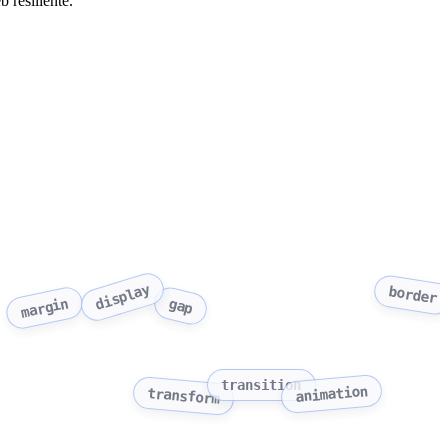
 resiliente.
display
border
gap
margin
transition
animation
transform