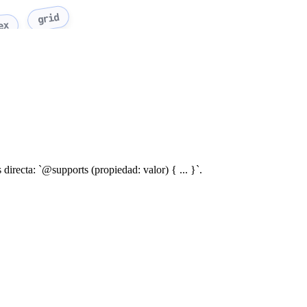
grid
ex
directa: `@supports (propiedad: valor) { ... }`.