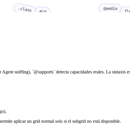
.class
@media
fl
#id
 Agent sniffing), `@supports` detecta capacidades reales. La sintaxis es 
go).
ermite aplicar un grid normal solo si el subgrid no está disponible.