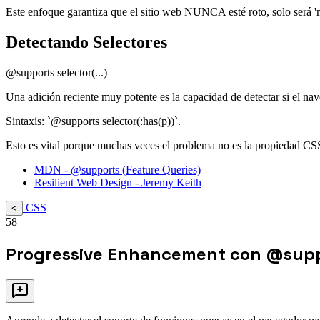
Este enfoque garantiza que el sitio web NUNCA esté roto, solo será '
Detectando Selectores
@supports selector(...)
Una adición reciente muy potente es la capacidad de detectar si el nave
Sintaxis: `@supports selector(:has(p))`.
Esto es vital porque muchas veces el problema no es la propiedad CSS,
MDN - @supports (Feature Queries)
Resilient Web Design - Jeremy Keith
CSS
<
58
Progressive Enhancement con @sup