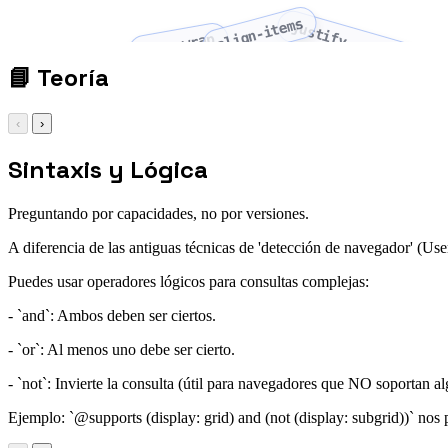
align-items
justify-content
flex-wrap
📘
Teoría
‹
›
Sintaxis y Lógica
Preguntando por capacidades, no por versiones.
A diferencia de las antiguas técnicas de 'detección de navegador' (User
Puedes usar operadores lógicos para consultas complejas:
- `and`: Ambos deben ser ciertos.
- `or`: Al menos uno debe ser cierto.
- `not`: Invierte la consulta (útil para navegadores que NO soportan al
Ejemplo: `@supports (display: grid) and (not (display: subgrid))` nos p