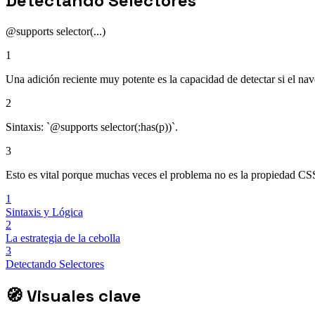
Detectando Selectores
@supports selector(...)
1
Una adición reciente muy potente es la capacidad de detectar si el nave
2
Sintaxis: `@supports selector(:has(p))`.
3
Esto es vital porque muchas veces el problema no es la propiedad CSS,
1
Sintaxis y Lógica
2
La estrategia de la cebolla
3
Detectando Selectores
🧭
Visuales clave