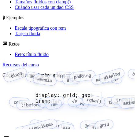
Tamaños fluidos con clamp()
Cuándo usar cada unidad CSS
🧪 Ejemplos
Escala tipográfica con rem
Tarjeta fluida
🏁 Retos
Reto: título fluido
Recursos del curso
.class
display
b
Código del tema: display: grid; gap: 1rem;
padding
flex
#id
margin
gap
@media
grid
display: grid; gap:
rgba()
transiti
1rem;
vh
::after
anima
color
transform
vw
rem
::before
align-items
grid
justify-content
.class
@media
flex
flex-wrap
#id