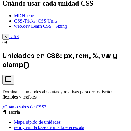
Cuándo usar cada unidad CSS
MDN length
CSS-Tricks: CSS Units
web.dev Learn CSS - Sizing
CSS
<
09
Unidades en CSS: px, rem, %, vw y
clamp()
Domina las unidades absolutas y relativas para crear diseños
flexibles y legibles.
¿Cuánto sabes de CSS?
📘 Teoría
Mapa rápido de unidades
rem y em: la base de una buena escala