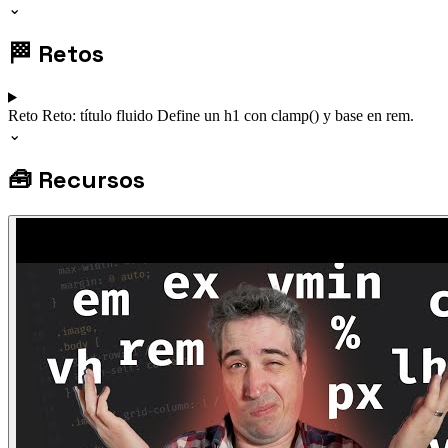
⌄
🏁
Retos
Reto
Reto: título fluido
Define un h1 con clamp() y base en rem.
⌄
🧰
Recursos