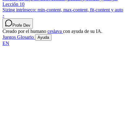
Lección 10
Sizing intrínseco: min-content, max-content, fit-content y auto
›
Profe Dev
Creado por el humano
ceslava
con ayuda de su IA.
Juegos
Glosario
Ayuda
EN