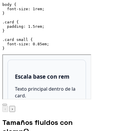
body
{
font-size
:
 1rem
;
}
.card
{
padding
:
 1.5rem
;
}
.card small
{
font-size
:
 0.85em
;
}
‹
›
Tamaños fluidos con