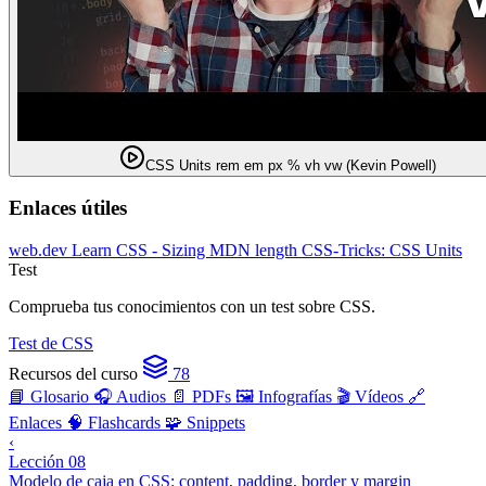
CSS Units rem em px % vh vw (Kevin Powell)
Enlaces útiles
web.dev Learn CSS - Sizing
MDN length
CSS-Tricks: CSS Units
Test
Comprueba tus conocimientos con un test sobre CSS.
Test de CSS
Recursos del curso
78
📘 Glosario
🎧 Audios
📄 PDFs
🖼️ Infografías
🎬 Vídeos
🔗
Enlaces
🧠 Flashcards
🧩 Snippets
‹
Lección 08
Modelo de caja en CSS: content, padding, border y margin